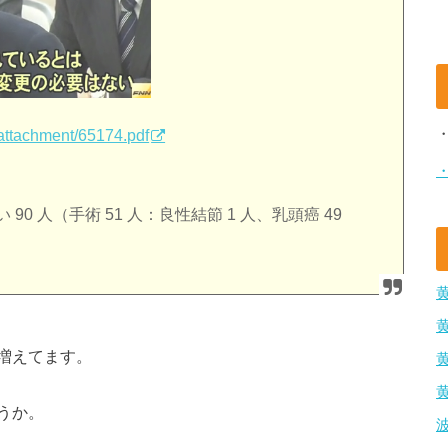
/attachment/65174.pdf
90 人（手術 51 人：良性結節 1 人、乳頭癌 49
増えてます。
うか。