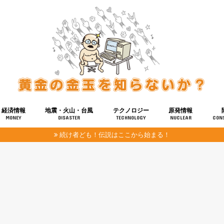
経済情報
地震・火山・台風
テクノロジー
原発情報
MONEY
DISASTER
TECHNOLOGY
NUCLEAR
CON
続け者ども！伝説はここから始まる！
報
健康
宇宙
奴ら
予知
洗脳