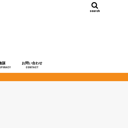
search
陰謀
お問い合わせ
SPIRACY
CONTACT
の歴史
・予言
メディア