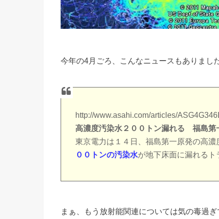
今年の4月ごろ、こんなニュースもありまし
http://www.asahi.com/articles/ASG4G3
高濃度汚染水２００トン漏れる 福島第
東京電力は１４日、福島第一原発の高濃
００トンの汚染水
が地下床面に漏れるト
まぁ、もう放射能関連については気の毒過ぎ