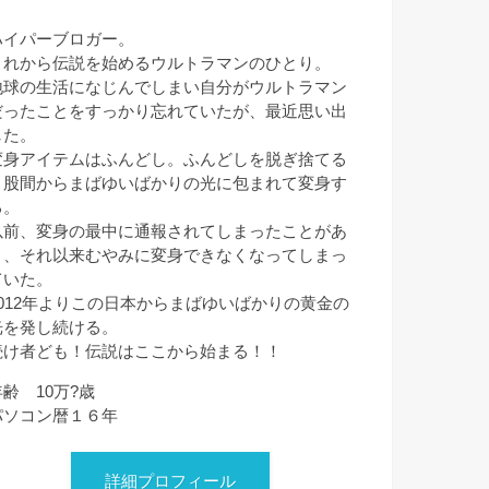
ハイパーブロガー。
これから伝説を始めるウルトラマンのひとり。
地球の生活になじんでしまい自分がウルトラマン
だったことをすっかり忘れていたが、最近思い出
した。
変身アイテムはふんどし。ふんどしを脱ぎ捨てる
と股間からまばゆいばかりの光に包まれて変身す
る。
以前、変身の最中に通報されてしまったことがあ
り、それ以来むやみに変身できなくなってしまっ
ていた。
2012年よりこの日本からまばゆいばかりの黄金の
光を発し続ける。
続け者ども！伝説はここから始まる！！
年齢 10万?歳
パソコン暦１６年
詳細プロフィール