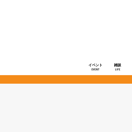
イベント
雑談
EVENT
LIFE
ショップ情
お知らせ