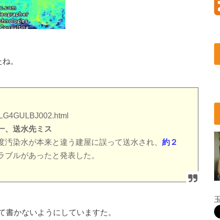
たね。
46LG4GULBJ002.html
一、送水先ミス
度汚染水が本来と違う建屋に誤って送水され、
約２
ラブルがあったと発表した。
て書かないようにしていますた。