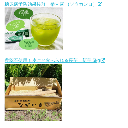
糖尿病予防効果抜群 桑甘露 （ソウカンロ）
農薬不使用！皮ごと食べられる長芋 新芋 5kg