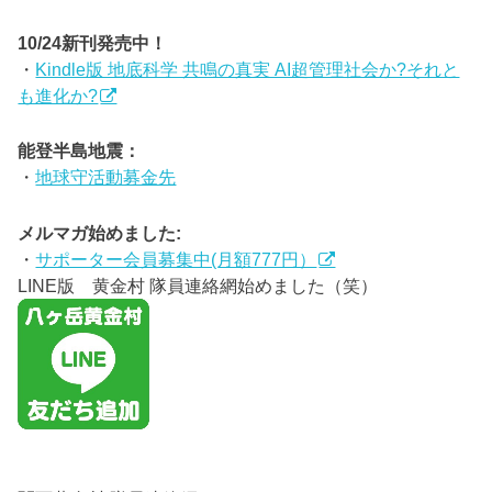
10/24新刊発売中！
・
Kindle版 地底科学 共鳴の真実 AI超管理社会か?それと
も進化か?
能登半島地震：
・
地球守活動募金先
メルマガ始めました:
・
サポーター会員募集中(月額777円）
LINE版 黄金村 隊員連絡網始めました（笑）