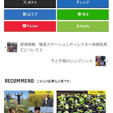
ポスト
シェア
はてブ
送る
Pocket
feedly
原発情報 報道ステーションディレクター岩路氏死
亡について２
千と千尋のシンプソンズ
RECOMMEND
こちらの記事も人気です。
ショップ情報
ショップ情報