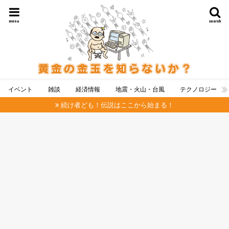
menu
search
イベント
雑談
経済情報
地震・火山・台風
テクノロジー
続け者ども！伝説はここから始まる！