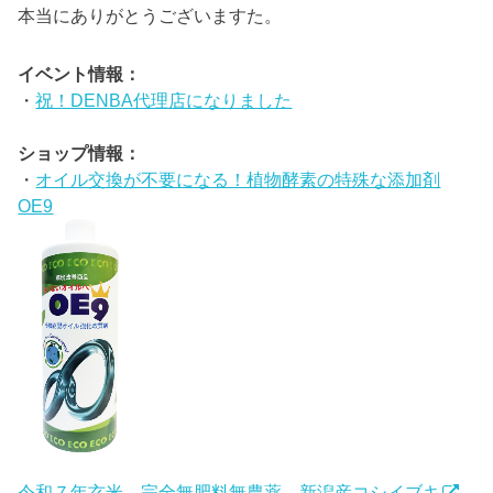
本当にありがとうございますた。
イベント情報：
・
祝！DENBA代理店になりました
ショップ情報：
・
オイル交換が不要になる！植物酵素の特殊な添加剤
OE9
令和７年玄米 完全無肥料無農薬 新潟産コシイブキ