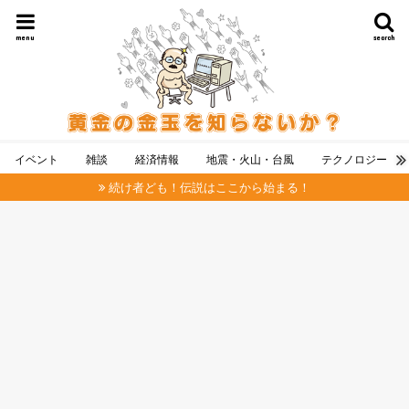
menu
search
イベント
雑談
経済情報
地震・火山・台風
テクノロジー
続け者ども！伝説はここから始まる！