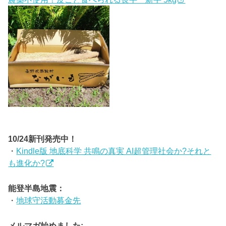
10/24新刊発売中！
・
Kindle版 地底科学 共鳴の真実 AI超管理社会か?それと
も進化か?
能登半島地震：
・
地球守活動募金先
メルマガ始めました: