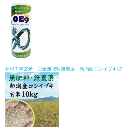
令和７年玄米 完全無肥料無農薬 新潟産コシイブキ