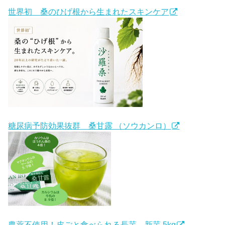
世界初 桑のひげ根から生まれたスキンケア
糖尿病予防効果抜群 桑甘露 （ソウカンロ）
農薬不使用！皮ごと食べられる長芋 新芋 5kg