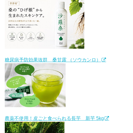
糖尿病予防効果抜群 桑甘露 （ソウカンロ）
農薬不使用！皮ごと食べられる長芋 新芋 5kg