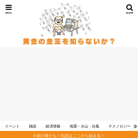
menu
search
イベント
雑談
経済情報
地震・火山・台風
テクノロジー
続け者ども！伝説はここから始まる！