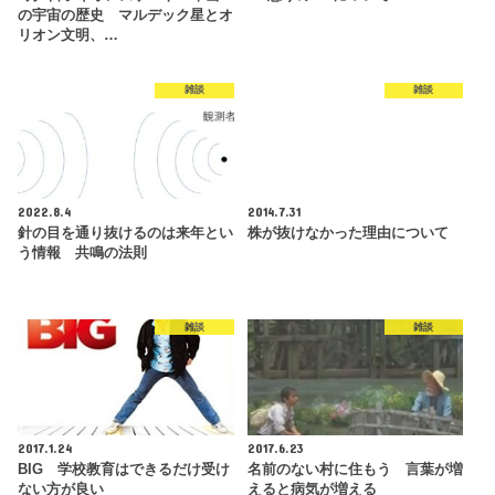
の宇宙の歴史 マルデック星とオ
リオン文明、…
雑談
雑談
2022.8.4
2014.7.31
針の目を通り抜けるのは来年とい
株が抜けなかった理由について
う情報 共鳴の法則
雑談
雑談
2017.1.24
2017.6.23
BIG 学校教育はできるだけ受け
名前のない村に住もう 言葉が増
ない方が良い
えると病気が増える