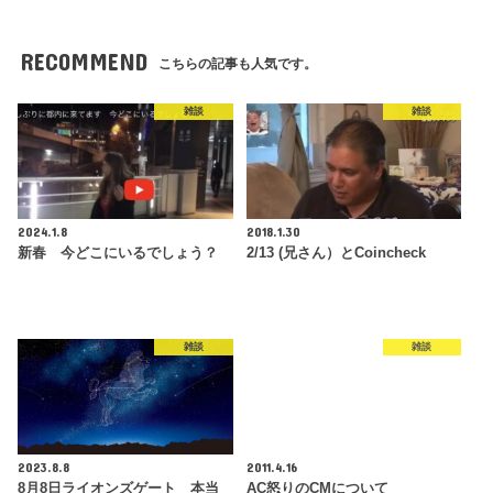
RECOMMEND
こちらの記事も人気です。
雑談
雑談
2024.1.8
2018.1.30
新春 今どこにいるでしょう？
2/13 (兄さん）とCoincheck
雑談
雑談
2023.8.8
2011.4.16
8月8日ライオンズゲート 本当
AC怒りのCMについて