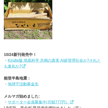
10/24新刊発売中！
・
Kindle版 地底科学 共鳴の真実 AI超管理社会か?それと
も進化か?
能登半島地震：
・
地球守活動募金先
メルマガ始めました:
・
サポーター会員募集中(月額777円）
LINE版 黄金村 隊員連絡網始めました（笑）