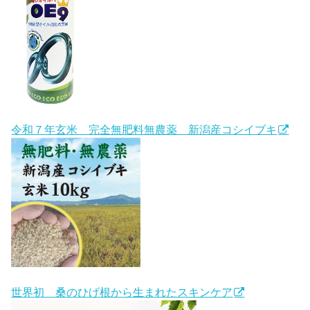
令和７年玄米 完全無肥料無農薬 新潟産コシイブキ
世界初 桑のひげ根から生まれたスキンケア