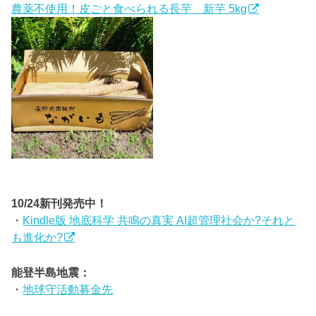
農薬不使用！皮ごと食べられる長芋 新芋 5kg
10/24新刊発売中！
・
Kindle版 地底科学 共鳴の真実 AI超管理社会か?それと
も進化か?
能登半島地震：
・
地球守活動募金先