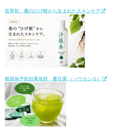
世界初 桑のひげ根から生まれたスキンケア
糖尿病予防効果抜群 桑甘露 （ソウカンロ）