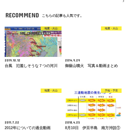
RECOMMEND
こちらの記事も人気です。
地震・火山
地震・火山
2019.10.12
2014.9.29
台風 氾濫しそうな７つの河川
御嶽山噴火 写真＆動画まとめ
地震・火山
予知・予言
2011.7.22
2018.4.25
2012年についての過去動画
8月10日 伊豆半島 南方沖説①