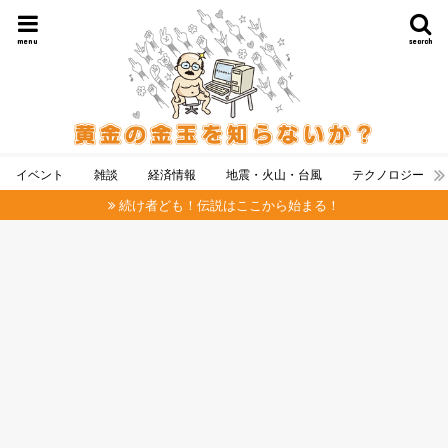
menu
search
イベント
雑談
経済情報
地震・火山・台風
テクノロジー
続け者ども！伝説はここから始まる！