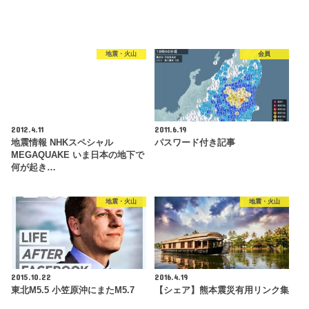
地震・火山
会員
2012.4.11
2011.6.19
地震情報 NHKスペシャル
パスワード付き記事
MEGAQUAKE いま日本の地下で
何が起き…
地震・火山
地震・火山
2015.10.22
2016.4.19
東北M5.5 小笠原沖にまたM5.7
【シェア】熊本震災有用リンク集