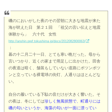
磯のにおいがした夜のその翌朝に大きな地震が来た
海が吠えた日 第２１回 「祖父の言い伝えと地震
体験から」 六十代 女性
http://anshin.pref.tokushima.jp/docs/2012082800063/
：
暮の十二月二十一日、とても寒い晩だった。母から
言いつかり、近くの家まで用足しに出かけた。田舎
の夜道は暗く、舗装もしていない道路にポツンポツ
ンと立っている裸電球の街灯、人通りはほとんどな
い。
自分の履いている下駄の音だけが大きく響いた。そ
の夜は、冬にしては
珍しく無風状態で、町通りには
磯の匂いというか、海藻の匂いが一面に漂ってい