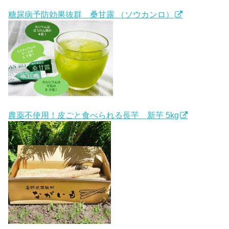
糖尿病予防効果抜群 桑甘露 （ソウカンロ）
農薬不使用！皮ごと食べられる長芋 新芋 5kg