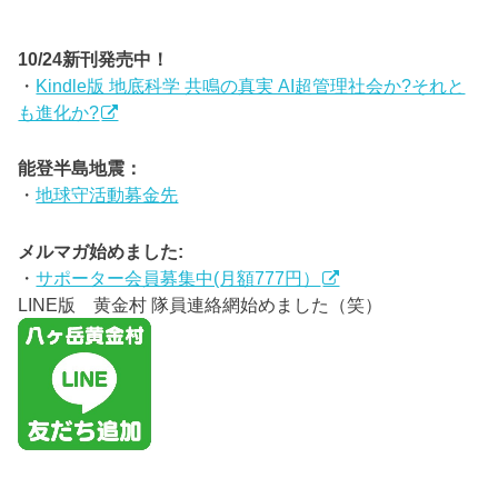
10/24新刊発売中！
・
Kindle版 地底科学 共鳴の真実 AI超管理社会か?それと
も進化か?
能登半島地震：
・
地球守活動募金先
メルマガ始めました:
・
サポーター会員募集中(月額777円）
LINE版 黄金村 隊員連絡網始めました（笑）