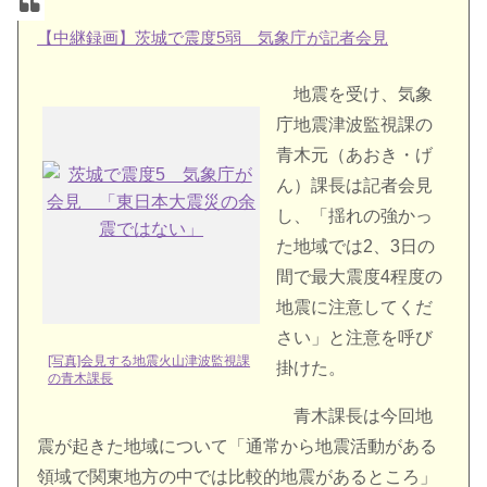
【中継録画】茨城で震度5弱 気象庁が記者会見
地震を受け、気象
庁地震津波監視課の
青木元（あおき・げ
ん）課長は記者会見
し、「揺れの強かっ
た地域では2、3日の
間で最大震度4程度の
地震に注意してくだ
さい」と注意を呼び
[写真]会見する地震火山津波監視課
掛けた。
の青木課長
青木課長は今回地
震が起きた地域について「通常から地震活動がある
領域で関東地方の中では比較的地震があるところ」