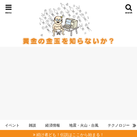
menu
search
イベント
雑談
経済情報
地震・火山・台風
テクノロジー
続け者ども！伝説はここから始まる！