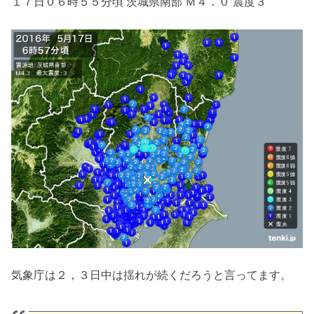
１７日０６時５５分頃 茨城県南部 Ｍ４．０ 震度３
気象庁は２，３日中は揺れが続くだろうと言ってます。