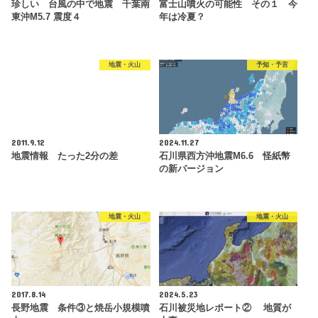
珍しい 台風の中で地震 千葉南
富士山噴火の可能性 その１ 今
東沖M5.7 震度４
年は冷夏？
地震・火山
予知・予言
2011.9.12
2024.11.27
地震情報 たった2分の差
石川県西方沖地震M6.6 怪紙幣
の新バージョン
地震・火山
地震・火山
2017.8.14
2024.5.23
長野地震 条件③と焼岳小規模噴
石川被災地レポート② 地質が