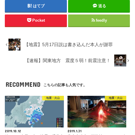
はてブ
送る
Pocket
feedly
【地震】5月17日説は書き込んだ本人が謝罪
【速報】関東地方 震度５弱！前震注意！
RECOMMEND
こちらの記事も人気です。
地震・火山
地震・火山
2019.10.12
2019.1.31