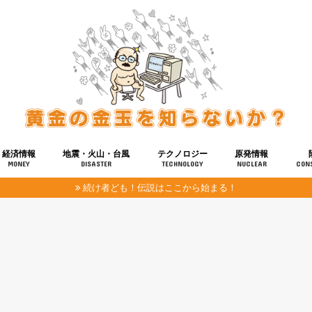
経済情報
地震・火山・台風
テクノロジー
原発情報
MONEY
DISASTER
TECHNOLOGY
NUCLEAR
CON
続け者ども！伝説はここから始まる！
報
健康
宇宙
奴ら
予知
洗脳