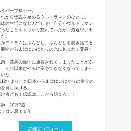
ハイパーブロガー。
これから伝説を始めるウルトラマンのひとり。
地球の生活になじんでしまい自分がウルトラマン
だったことをすっかり忘れていたが、最近思い出
した。
変身アイテムはふんどし。ふんどしを脱ぎ捨てる
と股間からまばゆいばかりの光に包まれて変身す
る。
以前、変身の最中に通報されてしまったことがあ
り、それ以来むやみに変身できなくなってしまっ
ていた。
2012年よりこの日本からまばゆいばかりの黄金の
光を発し続ける。
続け者ども！伝説はここから始まる！！
年齢 10万?歳
パソコン暦１６年
詳細プロフィール