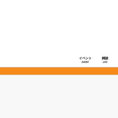
イベント
雑談
EVENT
LIFE
ショップ情
お知らせ