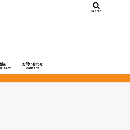
search
陰謀
お問い合わせ
SPIRACY
CONTACT
の歴史
・予言
メディア