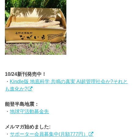
10/24新刊発売中！
・
Kindle版 地底科学 共鳴の真実 AI超管理社会か?それと
も進化か?
能登半島地震：
・
地球守活動募金先
メルマガ始めました:
・
サポーター会員募集中(月額777円）