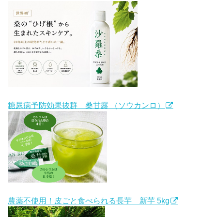
糖尿病予防効果抜群 桑甘露 （ソウカンロ）
農薬不使用！皮ごと食べられる長芋 新芋 5kg