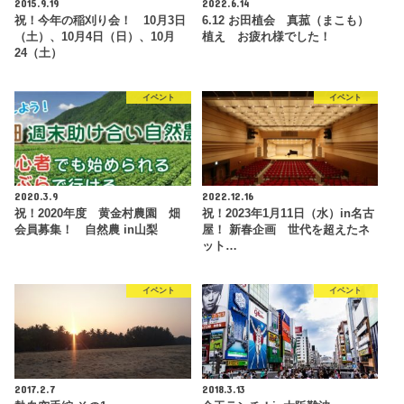
2015.9.19
2022.6.14
祝！今年の稲刈り会！ 10月3日
6.12 お田植会 真菰（まこも）
（土）、10月4日（日）、10月
植え お疲れ様でした！
24（土）
イベント
イベント
2020.3.9
2022.12.16
祝！2020年度 黄金村農園 畑
祝！2023年1月11日（水）in名古
会員募集！ 自然農 in山梨
屋！ 新春企画 世代を超えたネ
ット…
イベント
イベント
2017.2.7
2018.3.13