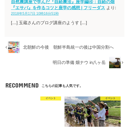
自然農講座で学んだ『自給農法』座学編④：自給の畑
『エサバ』を作るコツと座学の感想 | フリーダス
より:
2018年5月17日 10時16分51秒
[…] 玉蔵さんのブログ講座のようす […]
北朝鮮の今後 朝鮮半島統一の後は中国分割へ
明日の準備 畑ナウ in八ヶ岳
RECOMMEND
こちらの記事も人気です。
イベント
イベント