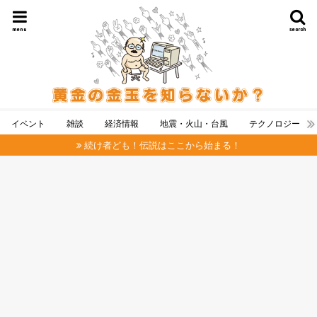
menu
search
イベント
雑談
経済情報
地震・火山・台風
テクノロジー
続け者ども！伝説はここから始まる！