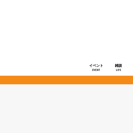
イベント
雑談
EVENT
LIFE
ショップ情
お知らせ