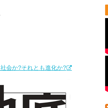
。
理社会か?それとも進化か?