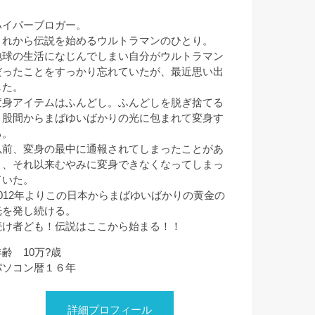
ハイパーブロガー。
これから伝説を始めるウルトラマンのひとり。
地球の生活になじんでしまい自分がウルトラマン
だったことをすっかり忘れていたが、最近思い出
した。
変身アイテムはふんどし。ふんどしを脱ぎ捨てる
と股間からまばゆいばかりの光に包まれて変身す
る。
以前、変身の最中に通報されてしまったことがあ
り、それ以来むやみに変身できなくなってしまっ
ていた。
2012年よりこの日本からまばゆいばかりの黄金の
光を発し続ける。
続け者ども！伝説はここから始まる！！
年齢 10万?歳
パソコン暦１６年
詳細プロフィール