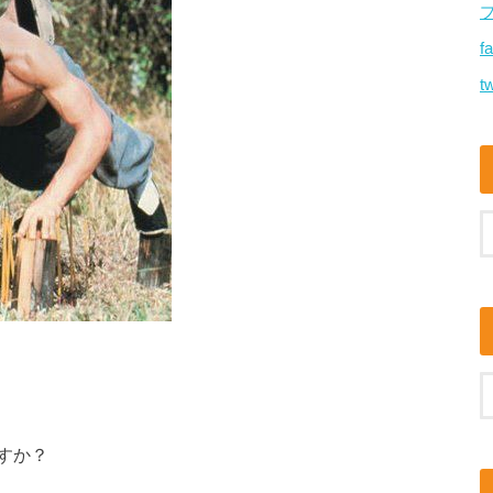
f
tw
すか？