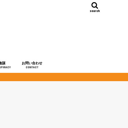
search
陰謀
お問い合わせ
SPIRACY
CONTACT
の歴史
・予言
メディア