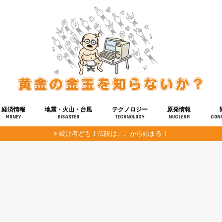
経済情報
地震・火山・台風
テクノロジー
原発情報
MONEY
DISASTER
TECHNOLOGY
NUCLEAR
CON
続け者ども！伝説はここから始まる！
報
健康
宇宙
奴ら
予知
洗脳