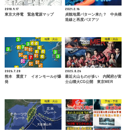
2018.9.17
2021.2.16
東京大停電 緊急電源マップ
貞観地震パターン来た？ 中央構
造線と再度バヌアツ
地震・火山
地震・火山
2026.7.28
2025.8.26
熊本 震度７ イオンモールが爆
最近火山ものが多い 内閣府が富
発
士山噴火CG公開 東京MER
地震・火山
予知・予言