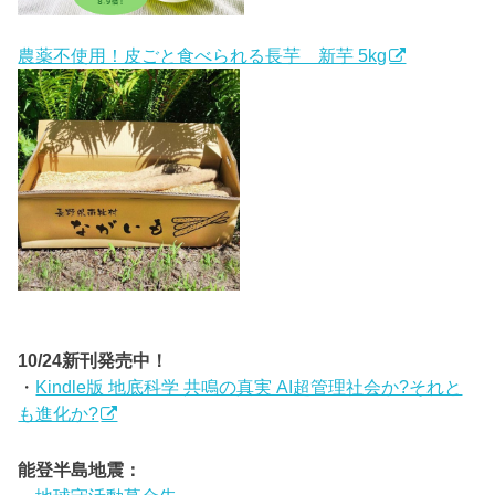
農薬不使用！皮ごと食べられる長芋 新芋 5kg
10/24新刊発売中！
・
Kindle版 地底科学 共鳴の真実 AI超管理社会か?それと
も進化か?
能登半島地震：