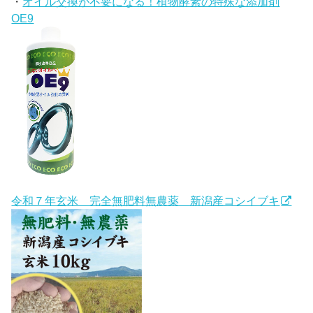
・
オイル交換が不要になる！植物酵素の特殊な添加剤
OE9
令和７年玄米 完全無肥料無農薬 新潟産コシイブキ