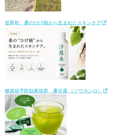
世界初 桑のひげ根から生まれたスキンケア
糖尿病予防効果抜群 桑甘露 （ソウカンロ）