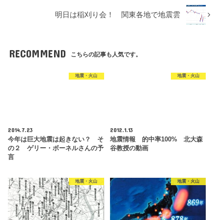
明日は稲刈り会！ 関東各地で地震雲
RECOMMEND
こちらの記事も人気です。
地震・火山
地震・火山
2014.7.23
2012.1.13
今年は巨大地震は起きない？ そ
地震情報 的中率100% 北大森
の２ ゲリー・ボーネルさんの予
谷教授の動画
言
地震・火山
地震・火山