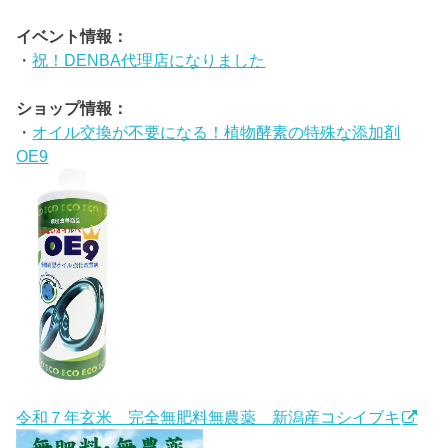
イベント情報：
・
祝！DENBA代理店になりました
ショップ情報：
・
オイル交換が不要になる！植物酵素の特殊な添加剤
OE9
令和７年玄米 完全無肥料無農薬 新潟産コシイブキ