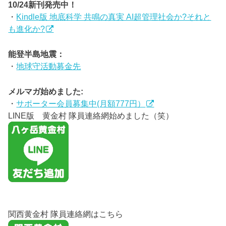
10/24新刊発売中！
・
Kindle版 地底科学 共鳴の真実 AI超管理社会か?それと
も進化か?
能登半島地震：
・
地球守活動募金先
メルマガ始めました:
・
サポーター会員募集中(月額777円）
LINE版 黄金村 隊員連絡網始めました（笑）
関西黄金村 隊員連絡網はこちら