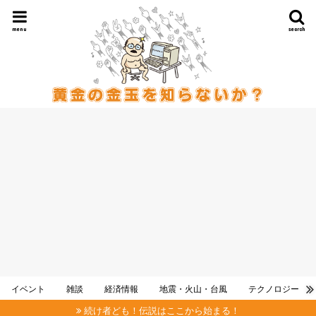
menu
search
イベント
雑談
経済情報
地震・火山・台風
テクノロジー
続け者ども！伝説はここから始まる！