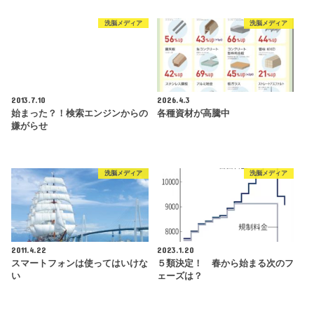
洗脳メディア
洗脳メディア
2013.7.10
2026.4.3
始まった？！検索エンジンからの
各種資材が高騰中
嫌がらせ
洗脳メディア
洗脳メディア
2011.4.22
2023.1.20
スマートフォンは使ってはいけな
５類決定！ 春から始まる次のフ
い
ェーズは？