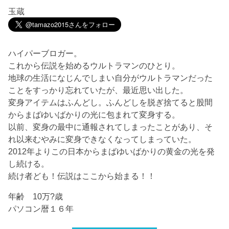
玉蔵
ハイパーブロガー。
これから伝説を始めるウルトラマンのひとり。
地球の生活になじんでしまい自分がウルトラマンだった
ことをすっかり忘れていたが、最近思い出した。
変身アイテムはふんどし。ふんどしを脱ぎ捨てると股間
からまばゆいばかりの光に包まれて変身する。
以前、変身の最中に通報されてしまったことがあり、そ
れ以来むやみに変身できなくなってしまっていた。
2012年よりこの日本からまばゆいばかりの黄金の光を発
し続ける。
続け者ども！伝説はここから始まる！！
年齢 10万?歳
パソコン暦１６年