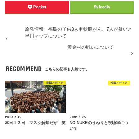
Pocket
feedly
原発情報 福島の子供3人甲状腺がん、7人が疑いと
早川マップについて
黄金村の戦いについて
RECOMMEND
こちらの記事も人気です。
洗脳メディア
洗脳メディア
2023.3.13
2012.6.25
本日１３日 マスク解禁だが 笑
NO NUKEのうねりと視聴率につ
いて