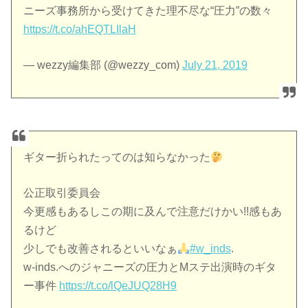
ニーズ事務所から受けてきた理不尽な“圧力”の数々
https://t.co/ahEQTLIlaH
— wezzy編集部 (@wezzy_com)
July 21, 2019
ギター折られたってのは知らなかった
公正取引委員会
今更感もあるしこの期に及んで注意だけかい!!感もあ
るけど
少しでも改善されるといいなぁ
#w_inds
.
w-inds.へのジャニーズの圧力とMステ出演時のギタ
ー事件
https://t.co/lQeJUQ28H9