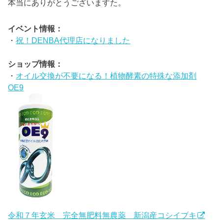
本当にありがとうございますた。
イベント情報：
・
祝！DENBA代理店になりました
ショップ情報：
・
オイル交換が不要になる！植物酵素の特殊な添加剤
OE9
令和７年玄米 完全無肥料無農薬 新潟産コシイブキ