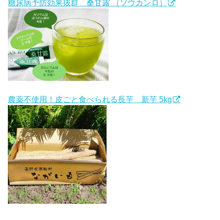
糖尿病予防効果抜群 桑甘露 （ソウカンロ）
農薬不使用！皮ごと食べられる長芋 新芋 5kg