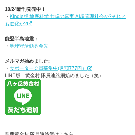
10/24新刊発売中！
・
Kindle版 地底科学 共鳴の真実 AI超管理社会か?それと
も進化か?
能登半島地震：
・
地球守活動募金先
メルマガ始めました:
・
サポーター会員募集中(月額777円）
LINE版 黄金村 隊員連絡網始めました（笑）
関西黄金村 隊員連絡網はこちら