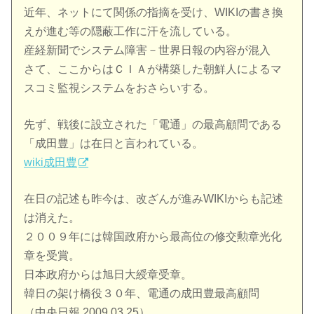
近年、ネットにて関係の指摘を受け、WIKIの書き換
えが進む等の隠蔽工作に汗を流している。
産経新聞でシステム障害－世界日報の内容が混入
さて、ここからはＣＩＡが構築した朝鮮人によるマ
スコミ監視システムをおさらいする。
先ず、戦後に設立された「電通」の最高顧問である
「成田豊」は在日と言われている。
wiki成田豊
在日の記述も昨今は、改ざんが進みWIKIからも記述
は消えた。
２００９年には韓国政府から最高位の修交勲章光化
章を受賞。
日本政府からは旭日大綬章受章。
韓日の架け橋役３０年、電通の成田豊最高顧問
（中央日報 2009.03.25）