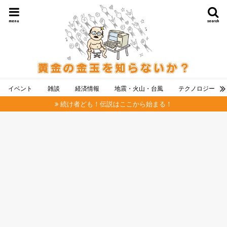
menu
search
イベント
雑談
経済情報
地震・火山・台風
テクノロジー
続け者ども！伝説はここから始まる！