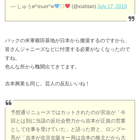
— しゅうฅ^ơωơ^ฅ
♡
(@xiahtan)
July 17, 2019
バックの米軍横田基地が日本から撤退するのですから、
皆さんジャニーズなどに忖度する必要がなくなったので
すね。
色んな所から醜聞出てきてます。
吉本興業も同じ。芸人の反乱いいね！
予想通りニュースではカットされたのが宮迫が「今
回とは別に当該の反社会勢力から吉本が正規の営業
として仕事を受けていた」と語った所と、ロンブー
亮が「吉本が在京在阪キー局は吉本の株主だから大