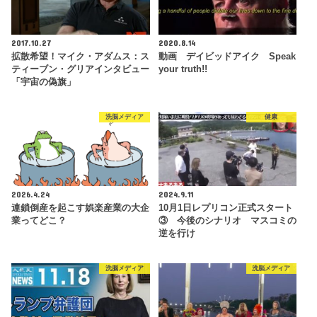
2017.10.27
2020.8.14
拡散希望！マイク・アダムス：ス
動画 デイビッドアイク Speak
ティーブン・グリアインタビュー
your truth!!
「宇宙の偽旗」
洗脳メディア
健康
2026.4.24
2024.9.11
連鎖倒産を起こす娯楽産業の大企
10月1日レプリコン正式スタート
業ってどこ？
③ 今後のシナリオ マスコミの
逆を行け
洗脳メディア
洗脳メディア