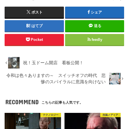
ポスト
シェア
はてブ
送る
Pocket
feedly
祝！玉ドーム開店 看板公開！
令和は色々ありますの～ スイッチオフの時代 悲
惨のスパイラルに意識を向けない
RECOMMEND
こちらの記事も人気です。
テクノロジー
洗脳メディア