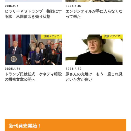
2016.11.7
2026.5.15
ヒラリーＶＳトランプ 接戦にす
エンジンオイルが手に入らなくな
る訳 米国債叩き売り状態
って来た
洗脳メディア
洗脳メディア
2025.1.21
2026.4.20
トランプ氏就任式 ケネディ暗殺
豚さんの丸焼け もう一度これ見
の機密文章公開へ
といた方が良い
新刊発売開始！