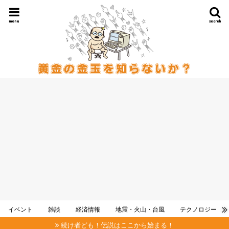
menu
search
イベント
雑談
経済情報
地震・火山・台風
テクノロジー
続け者ども！伝説はここから始まる！