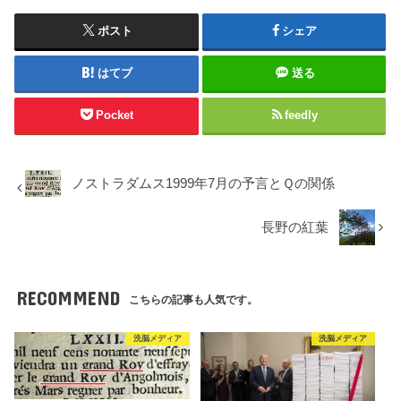
ポスト
シェア
はてブ
送る
Pocket
feedly
ノストラダムス1999年7月の予言とＱの関係
長野の紅葉
RECOMMEND
こちらの記事も人気です。
洗脳メディア
洗脳メディア