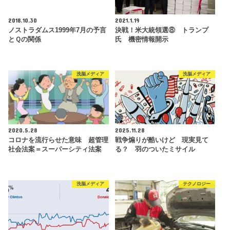
2018.10.30
2021.1.19
ノストラダムス1999年7月の予言
決戦！米大統領選⑧ トランプ
とＱの関係
氏 機密情報開示
洗脳メディア
洗脳メディア
2020.5.28
2025.11.28
コロナを流行らせた意味 超管理
戦争煽りが酷いけど 現実見て
社会法案＝スーパーシティ法案
る？ 羽のついたミサイル
洗脳メディア
テクノロジー