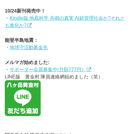
10/24新刊発売中！
・
Kindle版 地底科学 共鳴の真実 AI超管理社会か?それと
も進化か?
能登半島地震：
・
地球守活動募金先
メルマガ始めました:
・
サポーター会員募集中(月額777円）
LINE版 黄金村 隊員連絡網始めました（笑）