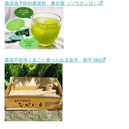
糖尿病予防効果抜群 桑甘露 （ソウカンロ）
農薬不使用！皮ごと食べられる長芋 新芋 5kg