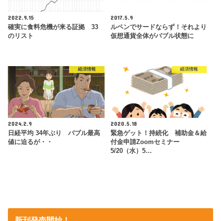
2022.9.15
2017.5.9
確実に食料危機が来る証拠 33
ルペンでサードならず！それより
のリスト
仮想通貨全体がバブル状態に
経済情報
経済情報
2024.2.9
2020.5.18
日経平均 34年ぶり バブル最高
緊急ゲット！持続化 補助金＆給
値に迫るが・・
付金申請Zoomセミナー
5/20（水）5…
新刊発売開始！