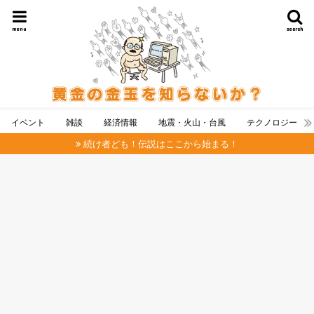
menu
search
イベント
雑談
経済情報
地震・火山・台風
テクノロジー
続け者ども！伝説はここから始まる！