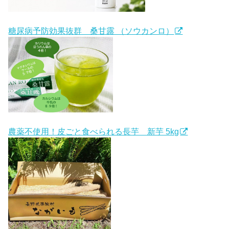
糖尿病予防効果抜群 桑甘露 （ソウカンロ）
農薬不使用！皮ごと食べられる長芋 新芋 5kg