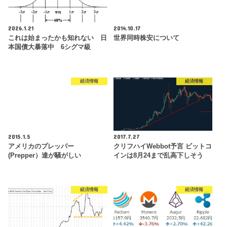
2026.1.21
2014.10.17
これは始まったかも知れない 日
世界同時株安について
本国債大暴落中 6シグマ級
経済情報
経済情報
2015.1.5
2017.7.27
アメリカのプレッパー
クリフハイWebbot予言 ビットコ
(Prepper）達が騒がしい
インは8月24まで乱高下しそう
経済情報
経済情報