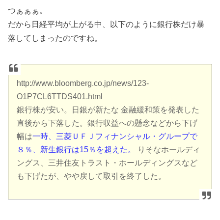
つぁぁぁ。
だから日経平均が上がる中、以下のように銀行株だけ暴
落してしまったのですね。
http://www.bloomberg.co.jp/news/123-
O1P7CL6TTDS401.html
銀行株が安い。日銀が新たな 金融緩和策を発表した
直後から下落した。銀行収益への懸念などから下げ
幅は
一時、三菱ＵＦＪフィナンシャル・グループで
８％、新生銀行は15％を超えた。
りそなホールディ
ングス、三井住友トラスト・ホールディングスなど
も下げたが、やや戻して取引を終了した。