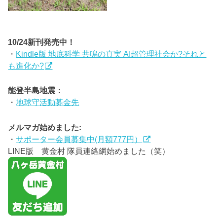
10/24新刊発売中！
・
Kindle版 地底科学 共鳴の真実 AI超管理社会か?それと
も進化か?
能登半島地震：
・
地球守活動募金先
メルマガ始めました:
・
サポーター会員募集中(月額777円）
LINE版 黄金村 隊員連絡網始めました（笑）