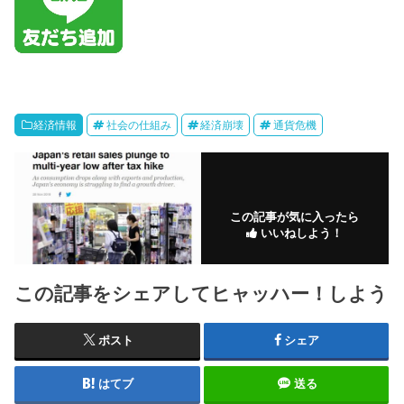
経済情報
社会の仕組み
経済崩壊
通貨危機
この記事が気に入ったら
いいねしよう！
この記事をシェアしてヒャッハー！しよう
ポスト
シェア
はてブ
送る