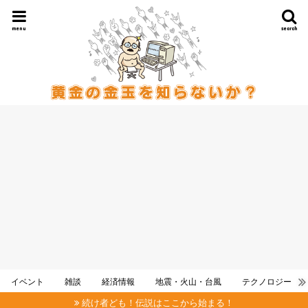
menu
search
イベント
雑談
経済情報
地震・火山・台風
テクノロジー
続け者ども！伝説はここから始まる！