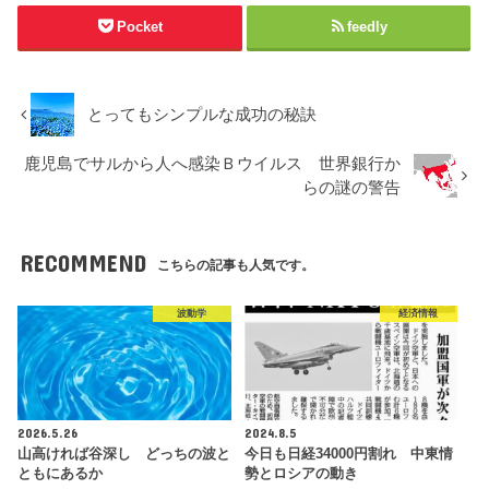
Pocket
feedly
とってもシンプルな成功の秘訣
鹿児島でサルから人へ感染Ｂウイルス 世界銀行か
らの謎の警告
RECOMMEND
こちらの記事も人気です。
波動学
経済情報
2026.5.26
2024.8.5
山高ければ谷深し どっちの波と
今日も日経34000円割れ 中東情
ともにあるか
勢とロシアの動き