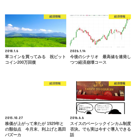
経済情報
経済情報
2018.1.6
2026.1.14
草コインを買ってみる 祝ビット
今後のシナリオ 最高値を連発し
コイン200万回復
つつ経済崩壊コース
経済情報
経済情報
2015.10.27
2016.6.6
株価が上がって来たが 1929年と
スイスのベーシックインカム制度
の類似点 今月末、利上げと黒田
否決。でも実は今すぐ導入できる
バズーカ
話