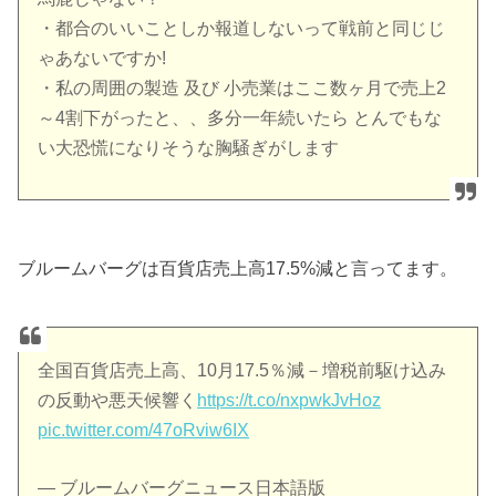
・都合のいいことしか報道しないって戦前と同じじ
ゃあないですか!
・私の周囲の製造 及び 小売業はここ数ヶ月で売上2
～4割下がったと、、多分一年続いたら とんでもな
い大恐慌になりそうな胸騒ぎがします
ブルームバーグは百貨店売上高17.5%減と言ってます。
全国百貨店売上高、10月17.5％減－増税前駆け込み
の反動や悪天候響く
https://t.co/nxpwkJvHoz
pic.twitter.com/47oRviw6IX
— ブルームバーグニュース日本語版