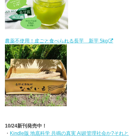
農薬不使用！皮ごと食べられる長芋 新芋 5kg
10/24新刊発売中！
・
Kindle版 地底科学 共鳴の真実 AI超管理社会か?それと