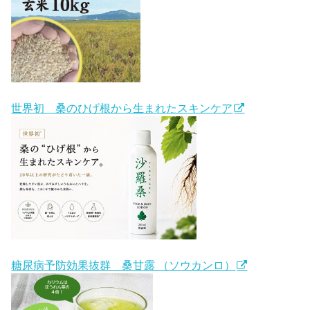
世界初 桑のひげ根から生まれたスキンケア
糖尿病予防効果抜群 桑甘露 （ソウカンロ）