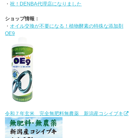
・
祝！DENBA代理店になりました
ショップ情報：
・
オイル交換が不要になる！植物酵素の特殊な添加剤
OE9
令和７年玄米 完全無肥料無農薬 新潟産コシイブキ