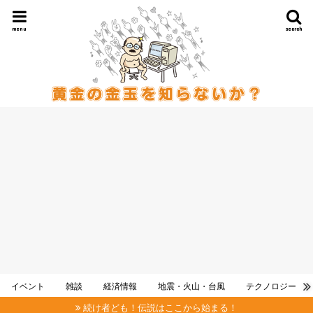
menu
search
イベント
雑談
経済情報
地震・火山・台風
テクノロジー
続け者ども！伝説はここから始まる！