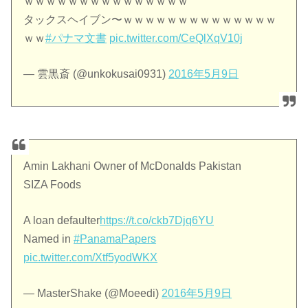
ｗｗｗｗｗｗｗｗｗｗｗｗｗｗｗ
タックスヘイブン〜ｗｗｗｗｗｗｗｗｗｗｗｗｗｗ
ｗｗ
#パナマ文書
pic.twitter.com/CeQlXqV10j
— 雲黒斎 (@unkokusai0931)
2016年5月9日
Amin Lakhani Owner of McDonalds Pakistan
SIZA Foods
A loan defaulter
https://t.co/ckb7Djq6YU
Named in
#PanamaPapers
pic.twitter.com/Xtf5yodWKX
— MasterShake (@Moeedi)
2016年5月9日