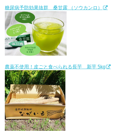
糖尿病予防効果抜群 桑甘露 （ソウカンロ）
農薬不使用！皮ごと食べられる長芋 新芋 5kg