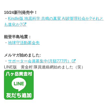
10/24新刊発売中！
・
Kindle版 地底科学 共鳴の真実 AI超管理社会か?それと
も進化か?
能登半島地震：
・
地球守活動募金先
メルマガ始めました:
・
サポーター会員募集中(月額777円）
LINE版 黄金村 隊員連絡網始めました（笑）