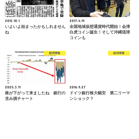
2013.10.1
2017.4.19
いよいよ始まったかもしれません
全国地域仮想通貨時代開始！会津
ね
白虎コイン誕生！そして沖縄琉球
コインも
経済情報
経済情報
2025.3.11
2016.9.27
株が下がって来ましたね 銀行の
ドイツ銀行株大幅安 第二リーマ
含み損チャート
ンショック？