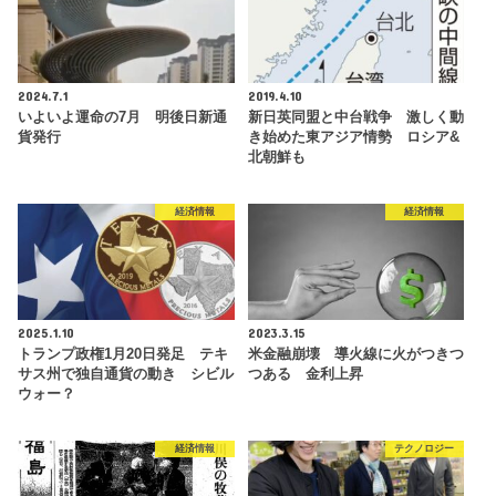
2024.7.1
2019.4.10
いよいよ運命の7月 明後日新通
新日英同盟と中台戦争 激しく動
貨発行
き始めた東アジア情勢 ロシア&
北朝鮮も
経済情報
経済情報
2025.1.10
2023.3.15
トランプ政権1月20日発足 テキ
米金融崩壊 導火線に火がつきつ
サス州で独自通貨の動き シビル
つある 金利上昇
ウォー？
経済情報
テクノロジー