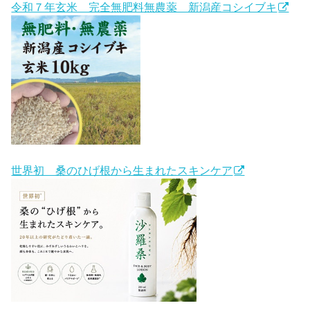
令和７年玄米 完全無肥料無農薬 新潟産コシイブキ
世界初 桑のひげ根から生まれたスキンケア