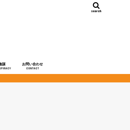
search
陰謀
お問い合わせ
SPIRACY
CONTACT
の歴史
・予言
メディア