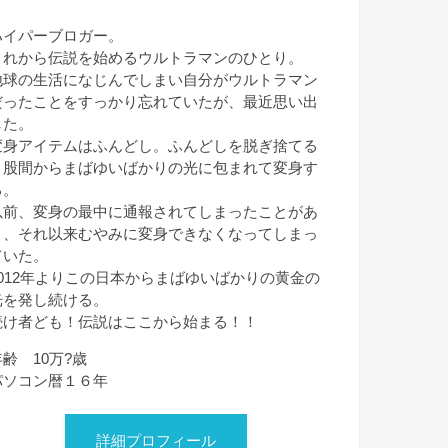
ハイパーブロガー。
これから伝説を始めるウルトラマンのひとり。
地球の生活になじんでしまい自分がウルトラマン
だったことをすっかり忘れていたが、最近思い出
した。
変身アイテムはふんどし。ふんどしを脱ぎ捨てる
と股間からまばゆいばかりの光に包まれて変身す
る。
以前、変身の最中に通報されてしまったことがあ
り、それ以来むやみに変身できなくなってしまっ
ていた。
2012年よりこの日本からまばゆいばかりの黄金の
光を発し続ける。
続け者ども！伝説はここから始まる！！
年齢 10万?歳
パソコン暦１６年
詳細プロフィール