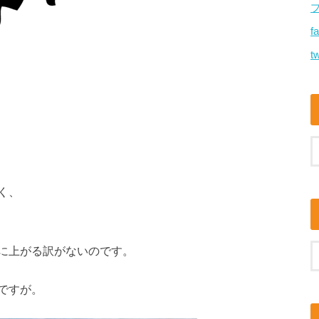
f
tw
く、
に上がる訳がないのです。
ですが。