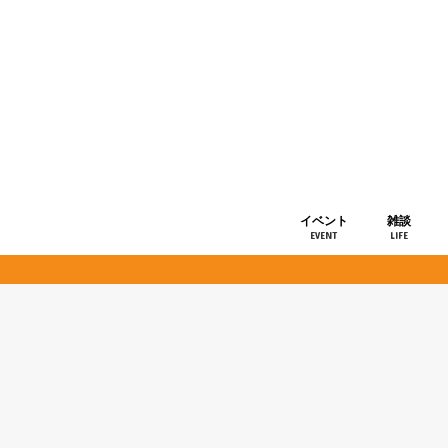
イベント
雑談
EVENT
LIFE
ショップ情
お知らせ