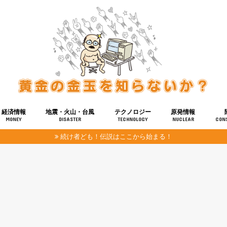
経済情報
地震・火山・台風
テクノロジー
原発情報
MONEY
DISASTER
TECHNOLOGY
NUCLEAR
CON
続け者ども！伝説はここから始まる！
報
健康
宇宙
奴ら
予知
洗脳