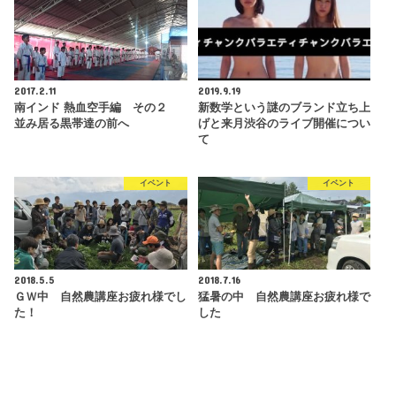
2017.2.11
2019.9.19
南インド 熱血空手編 その２
新数学という謎のブランド立ち上
並み居る黒帯達の前へ
げと来月渋谷のライブ開催につい
て
イベント
イベント
2018.5.5
2018.7.16
ＧＷ中 自然農講座お疲れ様でし
猛暑の中 自然農講座お疲れ様で
た！
した