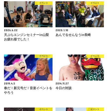
イベント
イベント
2026.6.22
2020.1.10
天ぷらエンジンセミナーin山梨
あんでるせんなうin長崎
お疲れ様でした！
イベント
イベント
2019.4.5
2014.11.27
春だ！新元号だ！音楽イベントを
今日の対談
やろう
イベント
イベント