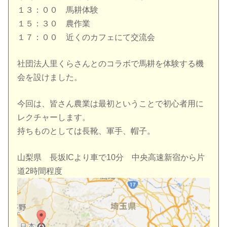
１３：００ 馬耕体験
１５：３０ 農作業
１７：００ 近くのカフェにて交流会
社団法人里くらさんとのコラボで馬耕を体験する機
会を設けました
。
今回は、
皆さん農業は最初ということで初心者用に
レクチャーします
。
持ちものとしては長靴、軍手、帽子。
山梨県 長坂ICより車で10分 中央高速新宿から片
道2時間程度