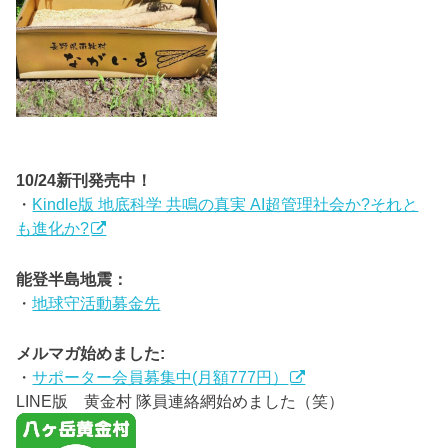
10/24新刊発売中！
・
Kindle版 地底科学 共鳴の真実 AI超管理社会か?それと
も進化か?
能登半島地震：
・
地球守活動募金先
メルマガ始めました:
・
サポーター会員募集中(月額777円）
LINE版 黄金村 隊員連絡網始めました（笑）