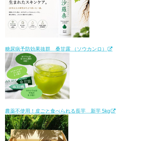
糖尿病予防効果抜群 桑甘露 （ソウカンロ）
農薬不使用！皮ごと食べられる長芋 新芋 5kg