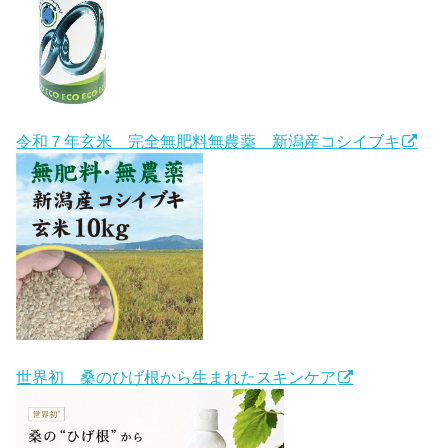
令和７年玄米 完全無肥料無農薬 新潟産コシイブキ
世界初 桑のひげ根から生まれたスキンケア