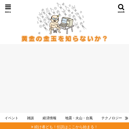
menu
search
イベント
雑談
経済情報
地震・火山・台風
テクノロジー
続け者ども！伝説はここから始まる！