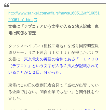
http://www.sankei.com/affairs/news/160512/afr16051
20061-n1.html
文書に「テプコ」という文字が入る２法人記載 東
電は関係を否定
タックスヘイブン（租税回避地）を巡り国際調査報
道ジャーナリスト連合（ＩＣＩＪ）が報じたパナマ
文書に
、東京電力の英語の略称である「ＴＥＰＣＯ
（テプコ）」という文字が入る２法人が記載されて
いることが１２日、分かった。
東電はこの日の定例記者会見で「当社が出資してい
る企業ではない。関係企業でもない」と関係性を否
定した。