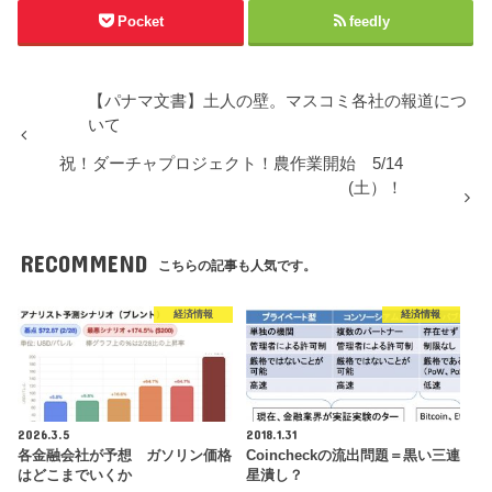
Pocket
feedly
【パナマ文書】土人の壁。マスコミ各社の報道につ
いて
祝！ダーチャプロジェクト！農作業開始 5/14
(土）！
RECOMMEND
こちらの記事も人気です。
経済情報
経済情報
2026.3.5
2018.1.31
各金融会社が予想 ガソリン価格
Coincheckの流出問題＝黒い三連
はどこまでいくか
星潰し？