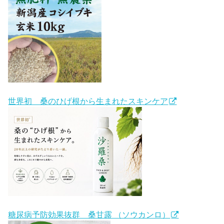
世界初 桑のひげ根から生まれたスキンケア
糖尿病予防効果抜群 桑甘露 （ソウカンロ）