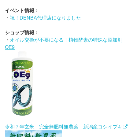
イベント情報：
・
祝！DENBA代理店になりました
ショップ情報：
・
オイル交換が不要になる！植物酵素の特殊な添加剤
OE9
令和７年玄米 完全無肥料無農薬 新潟産コシイブキ