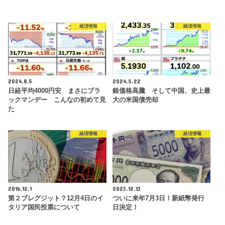
経済情報
経済情報
2024.8.5
2024.5.22
日経平均4000円安 まさにブラ
銀価格高騰 そして中国、史上最
ックマンデー こんなの初めて見
大の米国債売却
た
経済情報
経済情報
2016.12.1
2023.12.13
第２ブレグジット？12月4日のイ
ついに来年7月3日！新紙幣発行
タリア国民投票について
日決定！