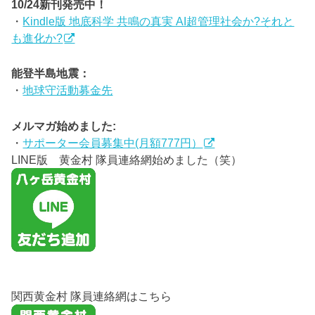
10/24新刊発売中！
・
Kindle版 地底科学 共鳴の真実 AI超管理社会か?それと
も進化か?
能登半島地震：
・
地球守活動募金先
メルマガ始めました:
・
サポーター会員募集中(月額777円）
LINE版 黄金村 隊員連絡網始めました（笑）
関西黄金村 隊員連絡網はこちら