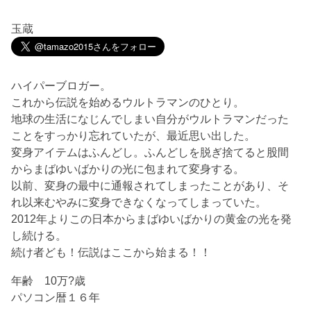
玉蔵
ハイパーブロガー。
これから伝説を始めるウルトラマンのひとり。
地球の生活になじんでしまい自分がウルトラマンだった
ことをすっかり忘れていたが、最近思い出した。
変身アイテムはふんどし。ふんどしを脱ぎ捨てると股間
からまばゆいばかりの光に包まれて変身する。
以前、変身の最中に通報されてしまったことがあり、そ
れ以来むやみに変身できなくなってしまっていた。
2012年よりこの日本からまばゆいばかりの黄金の光を発
し続ける。
続け者ども！伝説はここから始まる！！
年齢 10万?歳
パソコン暦１６年