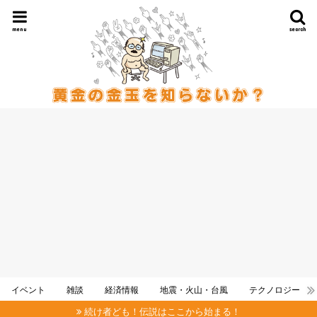
menu
search
イベント
雑談
経済情報
地震・火山・台風
テクノロジー
続け者ども！伝説はここから始まる！