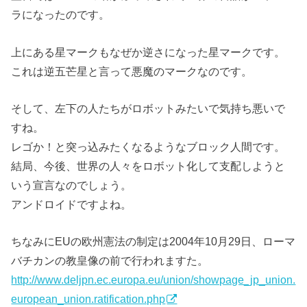
ラになったのです。
上にある星マークもなぜか逆さになった星マークです。
これは逆五芒星と言って悪魔のマークなのです。
そして、左下の人たちがロボットみたいで気持ち悪いで
すね。
レゴか！と突っ込みたくなるようなブロック人間です。
結局、今後、世界の人々をロボット化して支配しようと
いう宣言なのでしょう。
アンドロイドですよね。
ちなみにEUの欧州憲法の制定は2004年10月29日、ローマ
バチカンの教皇像の前で行われますた。
http://www.deljpn.ec.europa.eu/union/showpage_jp_union.
european_union.ratification.php