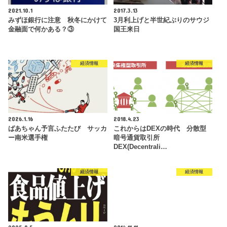
2021.10.1
2017.3.13
みずほ銀行に注意 秋冬にかけて
3月利上げと半世紀ぶりのサウジ
金融面で何かある？③
国王来日
経済情報
経済情報
2026.1.16
2018.4.23
ばあちゃん予言ふたたび サッカ
これからはDEXの時代 分散型
ー南米選手権
暗号通貨取引所
DEX(Decentrali…
経済情報
経済情報
2025.8.5
2014.11.11