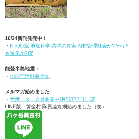
10/24新刊発売中！
・
Kindle版 地底科学 共鳴の真実 AI超管理社会か?それと
も進化か?
能登半島地震：
・
地球守活動募金先
メルマガ始めました:
・
サポーター会員募集中(月額777円）
LINE版 黄金村 隊員連絡網始めました（笑）