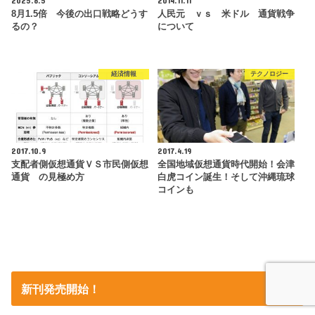
8月1.5倍 今後の出口戦略どうす
人民元 ｖｓ 米ドル 通貨戦争
るの？
について
経済情報
テクノロジー
2017.10.9
2017.4.19
支配者側仮想通貨ＶＳ市民側仮想
全国地域仮想通貨時代開始！会津
通貨 の見極め方
白虎コイン誕生！そして沖縄琉球
コインも
新刊発売開始！