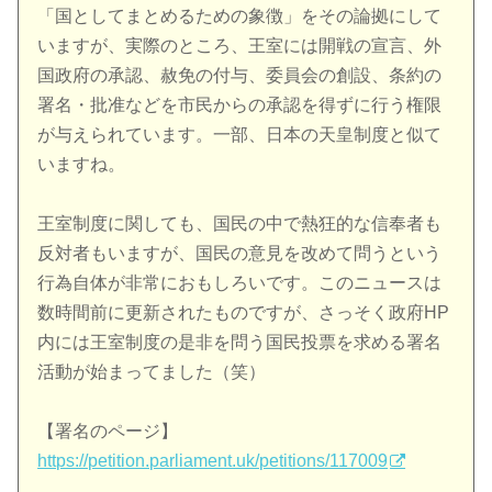
「国としてまとめるための象徴」をその論拠にして
いますが、実際のところ、王室には開戦の宣言、外
国政府の承認、赦免の付与、委員会の創設、条約の
署名・批准などを市民からの承認を得ずに行う権限
が与えられています。一部、日本の天皇制度と似て
いますね。
王室制度に関しても、国民の中で熱狂的な信奉者も
反対者もいますが、国民の意見を改めて問うという
行為自体が非常におもしろいです。このニュースは
数時間前に更新されたものですが、さっそく政府HP
内には王室制度の是非を問う国民投票を求める署名
活動が始まってました（笑）
【署名のページ】
https://petition.parliament.uk/petitions/117009