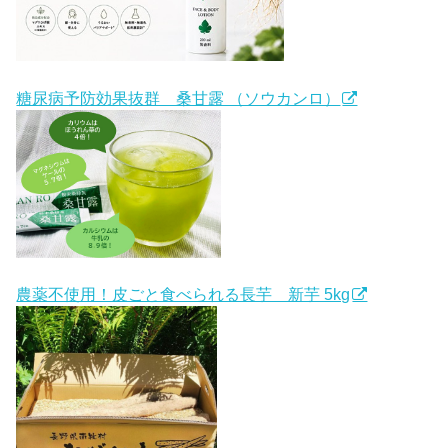
糖尿病予防効果抜群 桑甘露 （ソウカンロ）
農薬不使用！皮ごと食べられる長芋 新芋 5kg