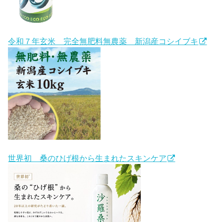
令和７年玄米 完全無肥料無農薬 新潟産コシイブキ
世界初 桑のひげ根から生まれたスキンケア