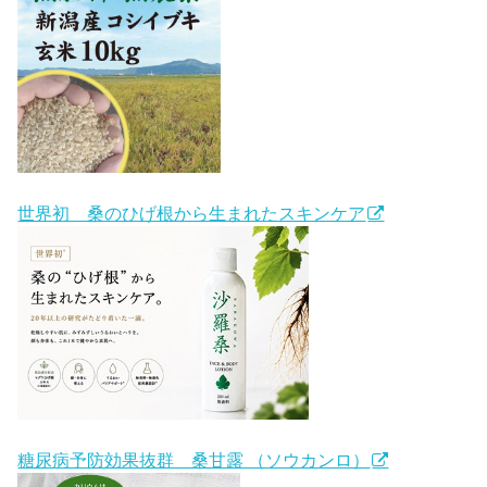
世界初 桑のひげ根から生まれたスキンケア
糖尿病予防効果抜群 桑甘露 （ソウカンロ）