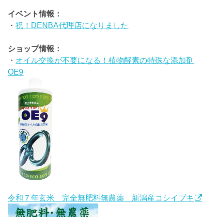
イベント情報：
・
祝！DENBA代理店になりました
ショップ情報：
・
オイル交換が不要になる！植物酵素の特殊な添加剤
OE9
令和７年玄米 完全無肥料無農薬 新潟産コシイブキ