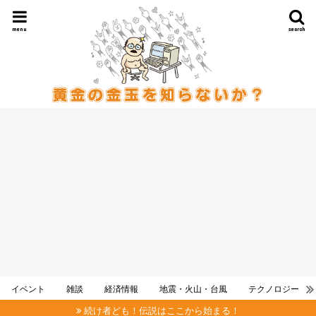
menu
search
イベント
雑談
経済情報
地震・火山・台風
テクノロジー
続け者ども！伝説はここから始まる！