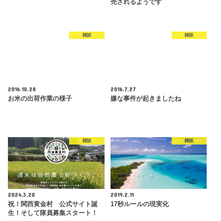
売されるようです
雑談
雑談
2016.10.28
2016.7.27
お米の出荷作業の様子
嫌な事件が起きましたね
雑談
雑談
2024.3.20
2019.2.11
祝！関西黄金村 公式サイト誕
17秒ルールの現実化
生！そして隊員募集スタート！