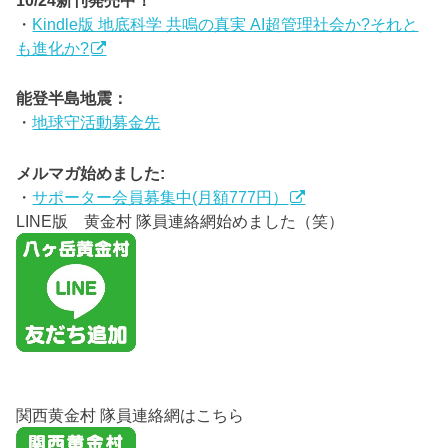
・
Kindle版 地底科学 共鳴の真実 AI超管理社会か?それと
も進化か?
能登半島地震：
・
地球守活動募金先
メルマガ始めました:
・
サポーター会員募集中(月額777円）
LINE版 黄金村 隊員連絡網始めました（笑）
関西黄金村 隊員連絡網はこちら