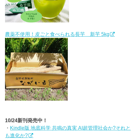
農薬不使用！皮ごと食べられる長芋 新芋 5kg
10/24新刊発売中！
・
Kindle版 地底科学 共鳴の真実 AI超管理社会か?それと
も進化か?