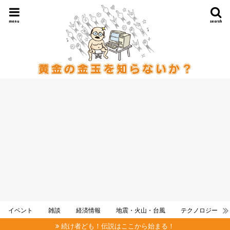
menu
search
イベント
雑談
経済情報
地震・火山・台風
テクノロジー
続け者ども！伝説はここから始まる！