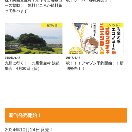
祝！関西黄金村！米作りと養鶏コ
祝！サーバー移転再完了！
ース始動！ 無料どころか給料貰
って学べます
お知らせ
イベント
2025.4.12
2017.9.12
九州に行く！ 九州黄金村 決起
祝！！！アマゾン予約開始！！新
集会 4月20日（日）
刊発売！！
新刊発売開始！
2024年10月24日発売！