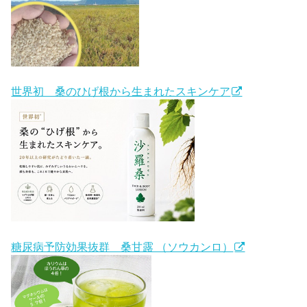
世界初 桑のひげ根から生まれたスキンケア
糖尿病予防効果抜群 桑甘露 （ソウカンロ）