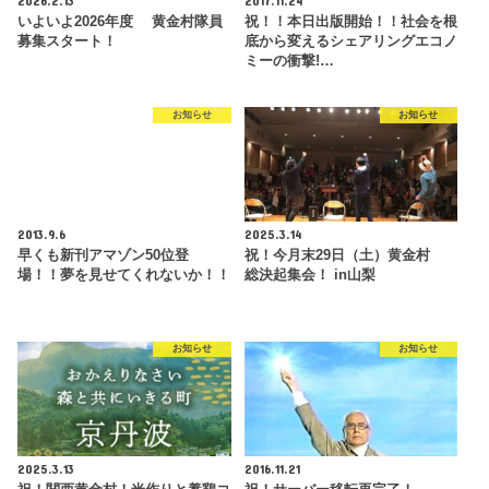
2026.2.13
2017.11.24
いよいよ2026年度 黄金村隊員
祝！！本日出版開始！！社会を根
募集スタート！
底から変えるシェアリングエコノ
ミーの衝撃!…
お知らせ
お知らせ
2013.9.6
2025.3.14
早くも新刊アマゾン50位登
祝！今月末29日（土）黄金村
場！！夢を見せてくれないか！！
総決起集会！ in山梨
お知らせ
お知らせ
2025.3.13
2016.11.21