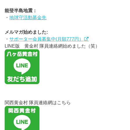
能登半島地震：
・
地球守活動募金先
メルマガ始めました:
・
サポーター会員募集中(月額777円）
LINE版 黄金村 隊員連絡網始めました（笑）
関西黄金村 隊員連絡網はこちら