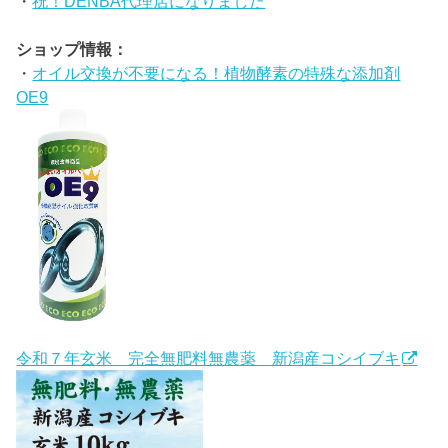
・
祝！DENBA代理店になりました
ショップ情報：
・
オイル交換が不要になる！植物酵素の特殊な添加剤
OE9
令和７年玄米 完全無肥料無農薬 新潟産コシイブキ