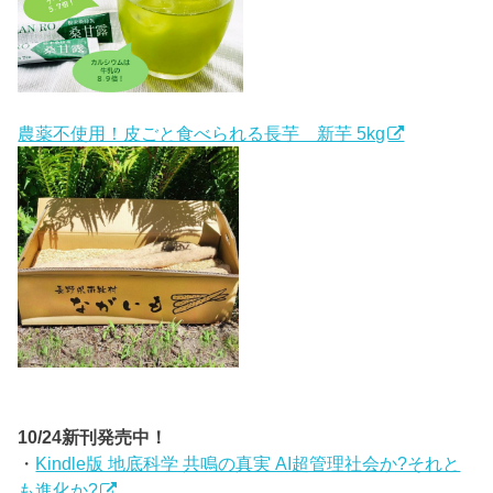
農薬不使用！皮ごと食べられる長芋 新芋 5kg
10/24新刊発売中！
・
Kindle版 地底科学 共鳴の真実 AI超管理社会か?それと
も進化か?