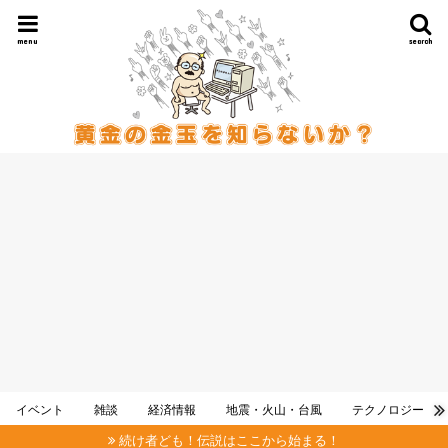
menu
search
イベント
雑談
経済情報
地震・火山・台風
テクノロジー
続け者ども！伝説はここから始まる！