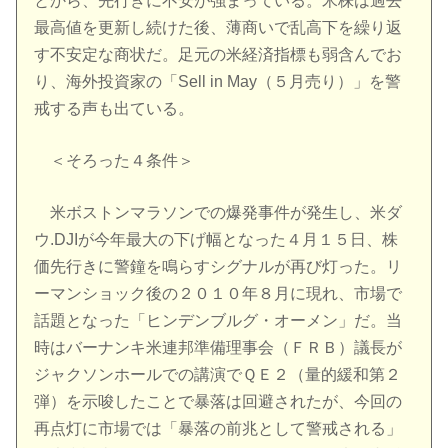
とから、先行きに不安が強まっている。米株は過去
最高値を更新し続けた後、薄商いで乱高下を繰り返
す不安定な商状だ。足元の米経済指標も弱含んでお
り、海外投資家の「Sell in May（５月売り）」を警
戒する声も出ている。
＜そろった４条件＞
米ボストンマラソンでの爆発事件が発生し、米ダ
ウ.DJIが今年最大の下げ幅となった４月１５日、株
価先行きに警鐘を鳴らすシグナルが再び灯った。リ
ーマンショック後の２０１０年８月に現れ、市場で
話題となった「ヒンデンブルグ・オーメン」だ。当
時はバーナンキ米連邦準備理事会（ＦＲＢ）議長が
ジャクソンホールでの講演でＱＥ２（量的緩和第２
弾）を示唆したことで暴落は回避されたが、今回の
再点灯に市場では「暴落の前兆として警戒される」