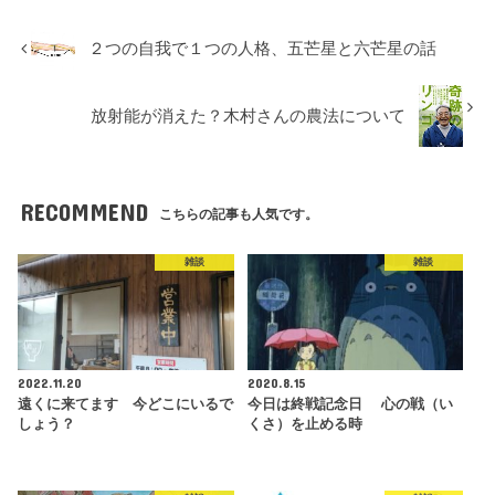
２つの自我で１つの人格、五芒星と六芒星の話
放射能が消えた？木村さんの農法について
RECOMMEND
こちらの記事も人気です。
雑談
雑談
2022.11.20
2020.8.15
遠くに来てます 今どこにいるで
今日は終戦記念日 心の戦（い
しょう？
くさ）を止める時