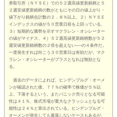
券取引所（ＮＹＳＥ）での５２週高値更新銘柄と５
２週安値更新銘柄の数がともにその日の値上がり・
値下がり銘柄合計数の２．８％以上、２）ＮＹＳＥ
インデックスの値が５０営業日前を上回っている、
３）短期的な騰勢を示すマクラレン・オシレーター
の値がマイナス、４）５２週高値更新銘柄数が５２
週安値更新銘柄数の２倍を超えない──の４条件だ。
一度発生すれば向こう３０営業日は有効だが、マク
ラレン・オシレーターがプラスとなれば無効とな
る。
過去のデータによれば、ヒンデンブルグ・オーメ
ンが確認された後、７７％の確率で株価が５％以
上、下落するという。またパニック売りとなる可能
性は４１％、株式市場が重大なクラッシュとなる可
能性は２４％と算出されている。ヒンデンブルグ・
オーメンが発生しても暴落しないケースもあるが、