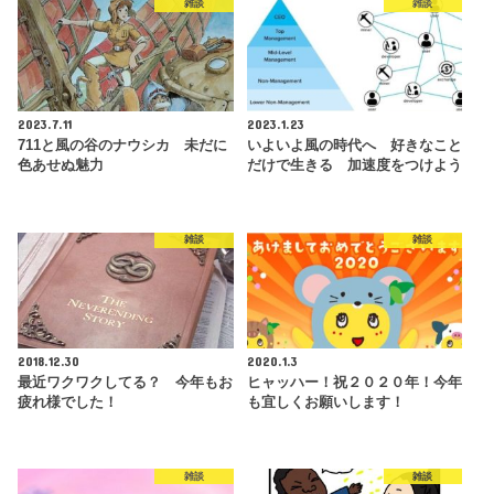
雑談
雑談
2023.7.11
2023.1.23
711と風の谷のナウシカ 未だに
いよいよ風の時代へ 好きなこと
色あせぬ魅力
だけで生きる 加速度をつけよう
雑談
雑談
2018.12.30
2020.1.3
最近ワクワクしてる？ 今年もお
ヒャッハー！祝２０２０年！今年
疲れ様でした！
も宜しくお願いします！
雑談
雑談