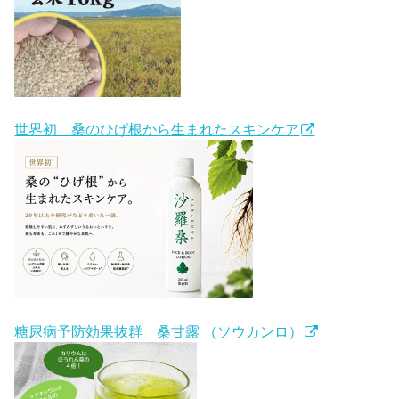
世界初 桑のひげ根から生まれたスキンケア
糖尿病予防効果抜群 桑甘露 （ソウカンロ）