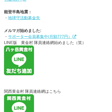
能登半島地震：
・
地球守活動募金先
メルマガ始めました:
・
サポーター会員募集中(月額777円）
LINE版 黄金村 隊員連絡網始めました（笑）
関西黄金村 隊員連絡網はこちら