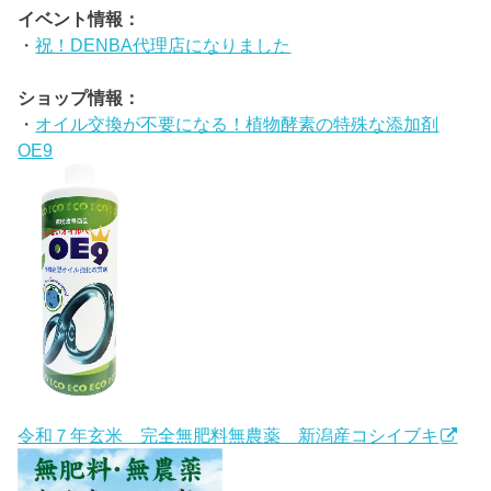
イベント情報：
・
祝！DENBA代理店になりました
ショップ情報：
・
オイル交換が不要になる！植物酵素の特殊な添加剤
OE9
令和７年玄米 完全無肥料無農薬 新潟産コシイブキ