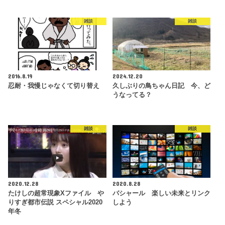
雑談
雑談
2016.8.19
2024.12.20
忍耐・我慢じゃなくて切り替え
久しぶりの鳥ちゃん日記 今、ど
うなってる？
雑談
雑談
2020.12.28
2020.8.28
たけしの超常現象Xファイル や
バシャール 楽しい未来とリンク
りすぎ都市伝説 スペシャル2020
しよう
年冬