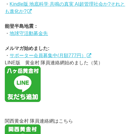
・
Kindle版 地底科学 共鳴の真実 AI超管理社会か?それと
も進化か?
能登半島地震：
・
地球守活動募金先
メルマガ始めました:
・
サポーター会員募集中(月額777円）
LINE版 黄金村 隊員連絡網始めました（笑）
関西黄金村 隊員連絡網はこちら