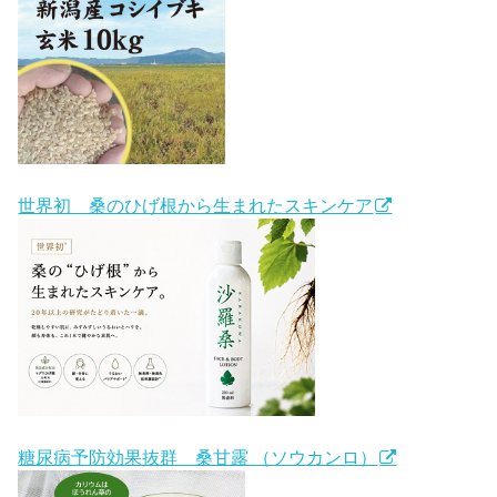
世界初 桑のひげ根から生まれたスキンケア
糖尿病予防効果抜群 桑甘露 （ソウカンロ）