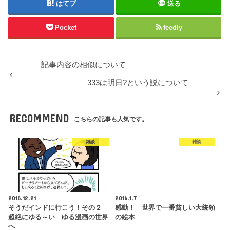
はてブ
送る
Pocket
feedly
記事内容の相似について
333は明日?という説について
RECOMMEND
こちらの記事も人気です。
雑談
雑談
2016.12.21
2016.1.7
そうだインドに行こう！その２
感動！ 世界で一番貧しい大統領
超絶にゆる～い ゆる漫画の世界
の絵本
へ