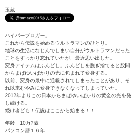
玉蔵
ハイパーブロガー。
これから伝説を始めるウルトラマンのひとり。
地球の生活になじんでしまい自分がウルトラマンだった
ことをすっかり忘れていたが、最近思い出した。
変身アイテムはふんどし。ふんどしを脱ぎ捨てると股間
からまばゆいばかりの光に包まれて変身する。
以前、変身の最中に通報されてしまったことがあり、そ
れ以来むやみに変身できなくなってしまっていた。
2012年よりこの日本からまばゆいばかりの黄金の光を発
し続ける。
続け者ども！伝説はここから始まる！！
年齢 10万?歳
パソコン暦１６年