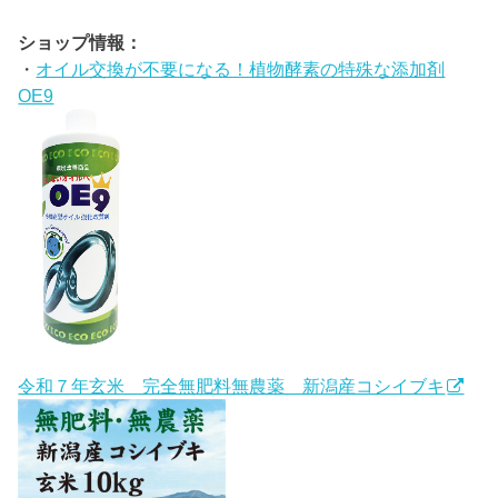
ショップ情報：
・
オイル交換が不要になる！植物酵素の特殊な添加剤
OE9
令和７年玄米 完全無肥料無農薬 新潟産コシイブキ