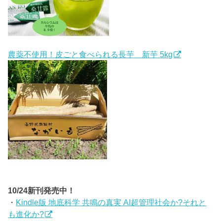
農薬不使用！皮ごと食べられる長芋 新芋 5kg
10/24新刊発売中！
・
Kindle版 地底科学 共鳴の真実 AI超管理社会か?それと
も進化か?