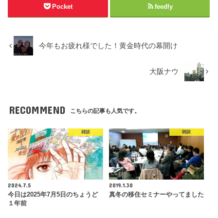
Pocket
feedly
今年もお疲れ様でした！黄金時代の幕開け
大阪ナウ
RECOMMEND
こちらの記事も人気です。
雑談
雑談
2024.7.5
2019.1.30
今日は2025年7月5日のちょうど
真冬の移住セミナーやってました
１年前