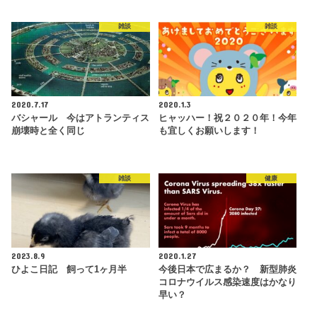
雑談
雑談
2020.7.17
2020.1.3
バシャール 今はアトランティス
ヒャッハー！祝２０２０年！今年
崩壊時と全く同じ
も宜しくお願いします！
雑談
健康
2023.8.9
2020.1.27
ひよこ日記 飼って1ヶ月半
今後日本で広まるか？ 新型肺炎
コロナウイルス感染速度はかなり
早い？