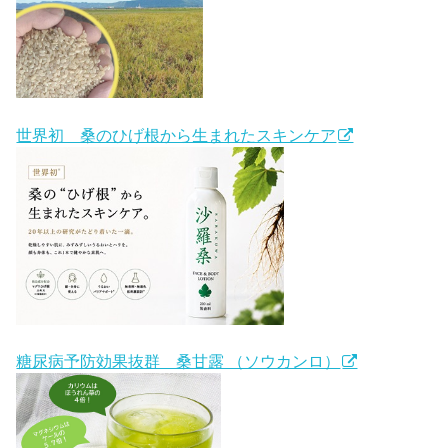
世界初 桑のひげ根から生まれたスキンケア
糖尿病予防効果抜群 桑甘露 （ソウカンロ）