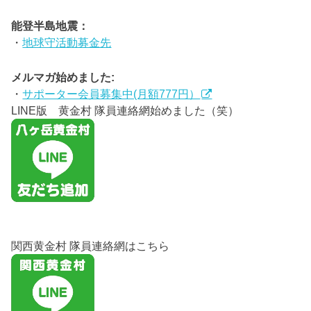
能登半島地震：
・
地球守活動募金先
メルマガ始めました:
・
サポーター会員募集中(月額777円）
LINE版 黄金村 隊員連絡網始めました（笑）
関西黄金村 隊員連絡網はこちら