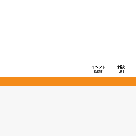
イベント
雑談
EVENT
LIFE
ショップ情
お知らせ