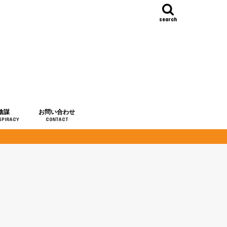
search
陰謀
お問い合わせ
SPIRACY
CONTACT
の歴史
・予言
メディア