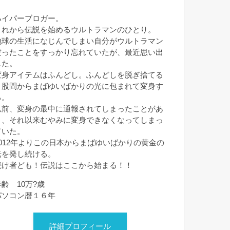
ハイパーブロガー。
これから伝説を始めるウルトラマンのひとり。
地球の生活になじんでしまい自分がウルトラマン
だったことをすっかり忘れていたが、最近思い出
した。
変身アイテムはふんどし。ふんどしを脱ぎ捨てる
と股間からまばゆいばかりの光に包まれて変身す
る。
以前、変身の最中に通報されてしまったことがあ
り、それ以来むやみに変身できなくなってしまっ
ていた。
2012年よりこの日本からまばゆいばかりの黄金の
光を発し続ける。
続け者ども！伝説はここから始まる！！
年齢 10万?歳
パソコン暦１６年
詳細プロフィール