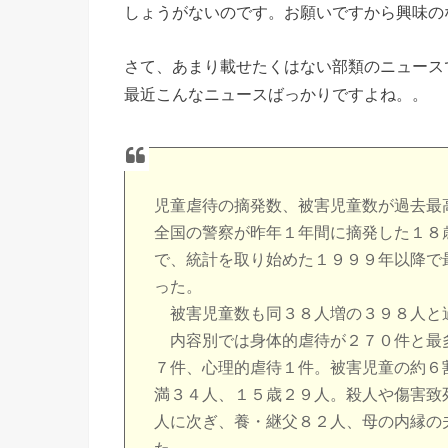
しょうがないのです。お願いですから興味の
さて、あまり載せたくはない部類のニュース
最近こんなニュースばっかりですよね。。
児童虐待の摘発数、被害児童数が過去最
全国の警察が昨年１年間に摘発した１８
で、統計を取り始めた１９９９年以降で
った。
被害児童数も同３８人増の３９８人と
内容別では身体的虐待が２７０件と最
７件、心理的虐待１件。被害児童の約６
満３４人、１５歳２９人。殺人や傷害致
人に次ぎ、養・継父８２人、母の内縁の