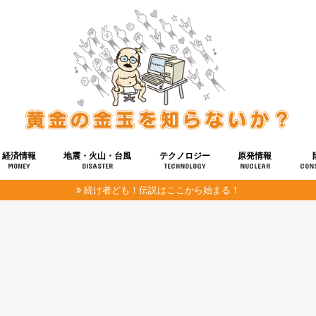
経済情報
地震・火山・台風
テクノロジー
原発情報
MONEY
DISASTER
TECHNOLOGY
NUCLEAR
CON
続け者ども！伝説はここから始まる！
報
健康
宇宙
奴ら
予知
洗脳