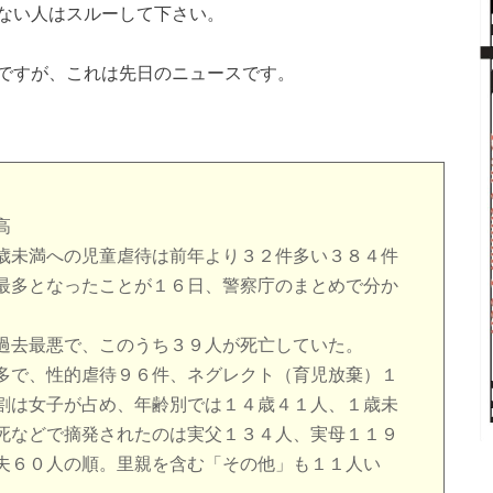
ない人はスルーして下さい。
ですが、これは先日のニュースです。
高
歳未満への児童虐待は前年より３２件多い３８４件
最多となったことが１６日、警察庁のまとめで分か
過去最悪で、このうち３９人が死亡していた。
多で、性的虐待９６件、ネグレクト（育児放棄）１
割は女子が占め、年齢別では１４歳４１人、１歳未
死などで摘発されたのは実父１３４人、実母１１９
夫６０人の順。里親を含む「その他」も１１人い