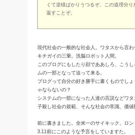
くて逆様ばかりうつるぞ、この道理分り
返すことぞ。
現代社会の一般的な社会人。ワタスから言わ
キチガイの三乗。洗脳ロボット人間。
このブログにもしたり顔でああしろ、こうし
ムの一部となって迫って来る。
ブログって自分の好き勝手に書くものでしょ
ゃならないの？
システムの一部になった人達の言説などワタ
子殺し社会の規範、そんな社会の常識、価値
前に書きました。全米一のサイキック。ロン
3.11前にこのような予言をしていますた。