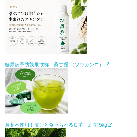
糖尿病予防効果抜群 桑甘露 （ソウカンロ）
農薬不使用！皮ごと食べられる長芋 新芋 5kg