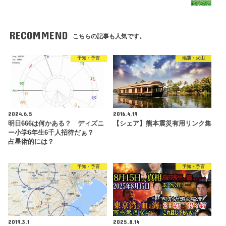
RECOMMEND
こちらの記事も人気です。
予知・予言
地震・火山
2024.6.5
2016.4.19
明日666は何かある？ ディズニ
【シェア】熊本震災有用リンク集
ー小学6年生6千人招待だぁ？
占星術的には？
予知・予言
予知・予言
2019.3.1
2025.8.14