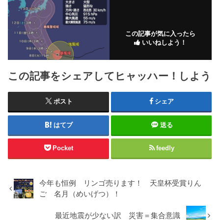
この記事が気に入ったら
いいねしよう！
この記事をシェアしてヒャッハー！しよう
ポスト
シェア
はてブ
送る
Pocket
feedly
今年も恒例 リンゴ売ります！ 天皇杯受賞りん
ご 名月（めいげつ）！
最近地震が少ない訳 災害＝集合意識