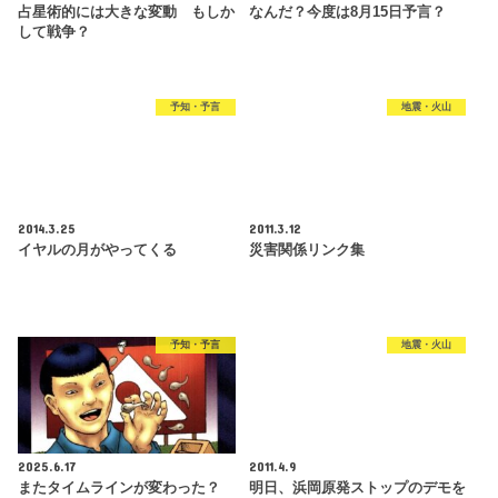
占星術的には大きな変動 もしか
なんだ？今度は8月15日予言？
して戦争？
予知・予言
地震・火山
2014.3.25
2011.3.12
イヤルの月がやってくる
災害関係リンク集
予知・予言
地震・火山
2025.6.17
2011.4.9
またタイムラインが変わった？
明日、浜岡原発ストップのデモを