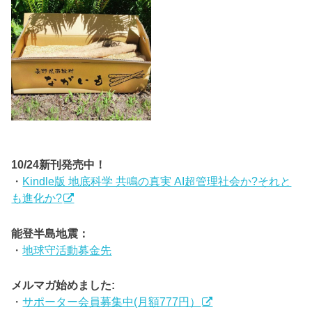
10/24新刊発売中！
・
Kindle版 地底科学 共鳴の真実 AI超管理社会か?それと
も進化か?
能登半島地震：
・
地球守活動募金先
メルマガ始めました:
・
サポーター会員募集中(月額777円）