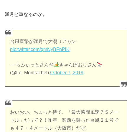
満月と重なるのか。
台風直撃が満月で大潮（アカン
pic.twitter.com/qmNyBFnPiK
— らふぃっとさん＠
きゃんぽおじさん
(@Le_Montrachet)
October 7, 2019
おいおい、ちょっと待て。「最大瞬間風速７５メー
トル」だって？！昨年、関西を襲った台風２１号で
も４７・４メートル（大阪市）だぞ。