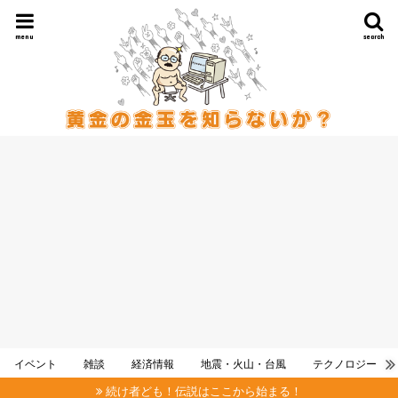
menu
search
イベント
雑談
経済情報
地震・火山・台風
テクノロジー
続け者ども！伝説はここから始まる！