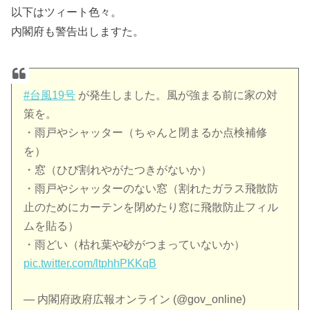
以下はツィート色々。
内閣府も警告出しますた。
#台風19号
が発生しました。風が強まる前に家の対
策を。
・雨戸やシャッター（ちゃんと閉まるか点検補修
を）
・窓（ひび割れやがたつきがないか）
・雨戸やシャッターのない窓（割れたガラス飛散防
止のためにカーテンを閉めたり窓に飛散防止フィル
ムを貼る）
・雨どい（枯れ葉や砂がつまっていないか）
pic.twitter.com/ltphhPKKqB
— 内閣府政府広報オンライン (@gov_online)