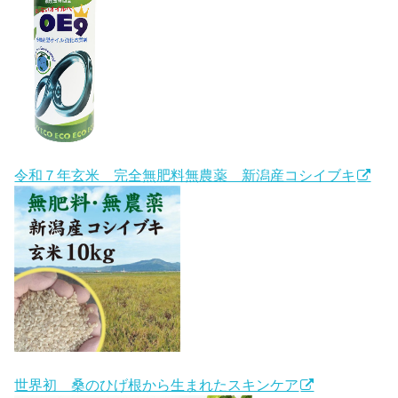
令和７年玄米 完全無肥料無農薬 新潟産コシイブキ
世界初 桑のひげ根から生まれたスキンケア