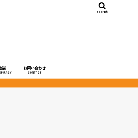
search
陰謀
お問い合わせ
SPIRACY
CONTACT
の歴史
・予言
メディア