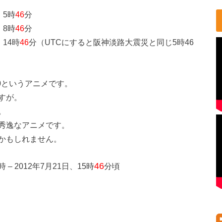
 5時
46
分
 8時
46
分
14時
46
分（UTCにすると阪神淡路大震災と同じ5時46
0というアニメです。
すが。
。
秀逸なアニメです。
かもしれません。
46
 2012年7月21日、15時
分頃