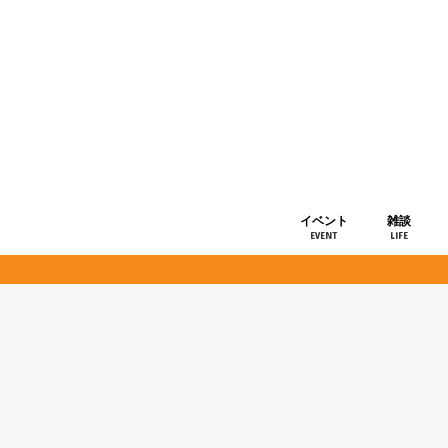
イベント
雑談
EVENT
LIFE
ショップ情
お知らせ