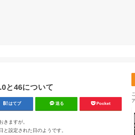
0と46について
はてブ
送る
Pocket
おきますが。
日と設定された日のようです。