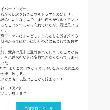
ハイパーブロガー。
これから伝説を始めるウルトラマンのひとり。
地球の生活になじんでしまい自分がウルトラマン
だったことをすっかり忘れていたが、最近思い出
した。
変身アイテムはふんどし。ふんどしを脱ぎ捨てる
と股間からまばゆいばかりの光に包まれて変身す
る。
以前、変身の最中に通報されてしまったことがあ
り、それ以来むやみに変身できなくなってしまっ
ていた。
2012年よりこの日本からまばゆいばかりの黄金の
光を発し続ける。
続け者ども！伝説はここから始まる！！
年齢 10万?歳
パソコン暦１６年
詳細プロフィール