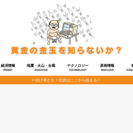
経済情報
地震・火山・台風
テクノロジー
原発情報
MONEY
DISASTER
TECHNOLOGY
NUCLEAR
CON
続け者ども！伝説はここから始まる！
報
健康
宇宙
奴ら
予知
洗脳