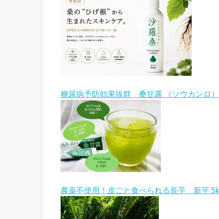
糖尿病予防効果抜群 桑甘露 （ソウカンロ）
農薬不使用！皮ごと食べられる長芋 新芋 5k