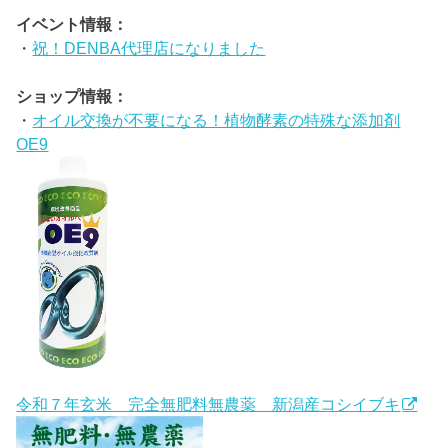
イベント情報：
・
祝！DENBA代理店になりました
ショップ情報：
・
オイル交換が不要になる！植物酵素の特殊な添加剤
OE9
令和７年玄米 完全無肥料無農薬 新潟産コシイブキ