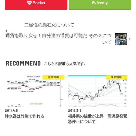
Pocket
feedly
二極性の顕在化について
通貨を取り戻せ！自分達の通貨は可能だ その２につ
いて
RECOMMEND
こちらの記事も人気です。
原発情報
原発情報
2011.4.8
2016.3.2
浄水器は竹炭で作れる
福井県の線量が上昇 高浜原発緊
急停止について