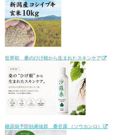
世界初 桑のひげ根から生まれたスキンケア
糖尿病予防効果抜群 桑甘露 （ソウカンロ）