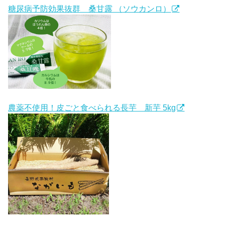
糖尿病予防効果抜群 桑甘露 （ソウカンロ）
農薬不使用！皮ごと食べられる長芋 新芋 5kg