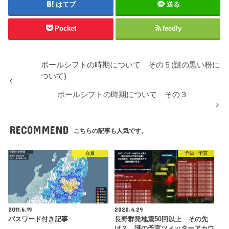
はてブ
送る
Pocket
feedly
ポールシフトの時期について その５(謎の黒い粉に
ついて)
ポールシフトの時期について その３
RECOMMEND
こちらの記事も人気です。
会員
予知・予言
2011.6.19
2020.4.29
パスワード付き記事
長野群発地震50回以上 その先
は？ 謎の予言ツィッターアカウ