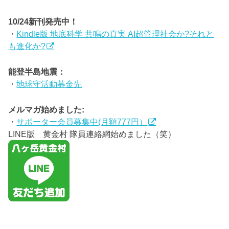
10/24新刊発売中！
・
Kindle版 地底科学 共鳴の真実 AI超管理社会か?それと
も進化か?
能登半島地震：
・
地球守活動募金先
メルマガ始めました:
・
サポーター会員募集中(月額777円）
LINE版 黄金村 隊員連絡網始めました（笑）