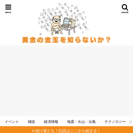
menu
search
イベント
雑談
経済情報
地震・火山・台風
テクノロジー
続け者ども！伝説はここから始まる！