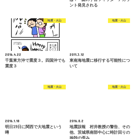
ント発見される
地震・火山
地震・火山
2016.4.22
2011.3.12
千葉東方沖で震度３。四国沖でも
東南海地震に移行する可能性につ
震度３
いて
地震・火山
地震・火山
2016.1.18
2016.8.2
明日19日に関西で大地震という
地震誤報 村井教授の警告、その
噂
他、茨城県南部中心に時計回りの
地殻の歪み