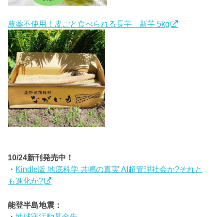
農薬不使用！皮ごと食べられる長芋 新芋 5kg
10/24新刊発売中！
・
Kindle版 地底科学 共鳴の真実 AI超管理社会か?それと
も進化か?
能登半島地震：
・
地球守活動募金先