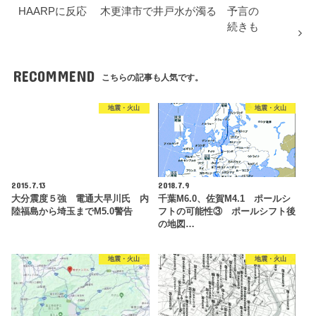
HAARPに反応 木更津市で井戸水が濁る 予言の
続きも
RECOMMEND
こちらの記事も人気です。
地震・火山
地震・火山
2015.7.13
2018.7.9
大分震度５強 電通大早川氏 内
千葉M6.0、佐賀M4.1 ポールシ
陸福島から埼玉までM5.0警告
フトの可能性③ ポールシフト後
の地図…
地震・火山
地震・火山