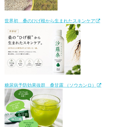
世界初 桑のひげ根から生まれたスキンケア
糖尿病予防効果抜群 桑甘露 （ソウカンロ）