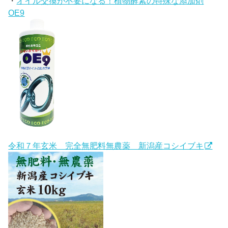
・
オイル交換が不要になる！植物酵素の特殊な添加剤
OE9
令和７年玄米 完全無肥料無農薬 新潟産コシイブキ