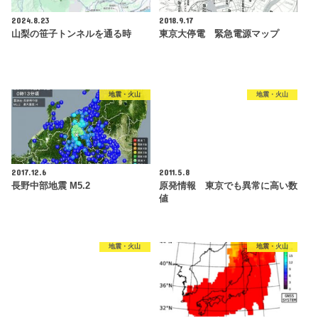
2024.8.23
2018.9.17
山梨の笹子トンネルを通る時
東京大停電 緊急電源マップ
地震・火山
地震・火山
2017.12.6
2011.5.8
長野中部地震 M5.2
原発情報 東京でも異常に高い数
値
地震・火山
地震・火山