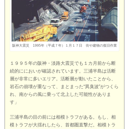
阪神大震災 1995年（平成７年）１月１７日 街や建物の復旧作業
１９９５年の阪神・淡路大震災でも１カ月前から断
続的ににおいが確認されています。三浦半島は活断
層が非常に多いエリア。活断層が動いたことから、
岩石の崩壊が重なって、まとまった“異臭波”がつくら
れ、南からの風に乗って北上した可能性がありま
す」
三浦半島の目の前には相模トラフがある。もし、相
模トラフが大揺れしたら、首都圏直撃だ。相模トラ