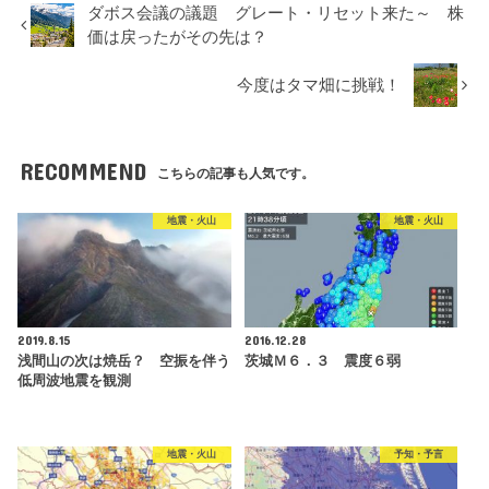
ダボス会議の議題 グレート・リセット来た～ 株
価は戻ったがその先は？
今度はタマ畑に挑戦！
RECOMMEND
こちらの記事も人気です。
地震・火山
地震・火山
2019.8.15
2016.12.28
浅間山の次は焼岳？ 空振を伴う
茨城Ｍ６．３ 震度６弱
低周波地震を観測
地震・火山
予知・予言