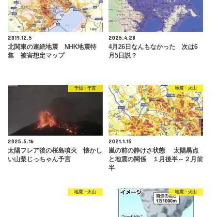
2019.12.5
2025.4.28
北関東の連続地震 NHK地震特
4月26日なんもなかった 次は6
集 被害想定マップ
月5日説？
予知・予言
地震・火山
2025.5.16
2021.1.15
太陽フレア後の桜島噴火 懐かし
嵐の前の静けさ状態 太陽黒点
い山梨じっちゃん予言
と地震の関係 １月後半～２月前
半
地震・火山
地震・火山