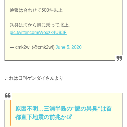
通報は合わせて500件以上
異臭は海から風に乗って北上。
pic.twitter.com/Woxzk4U83F
— cmk2wl (@cmk2wl)
June 5, 2020
これは日刊ゲンダイさんより
原因不明…三浦半島の“謎の異臭”は首
都直下地震の前兆か