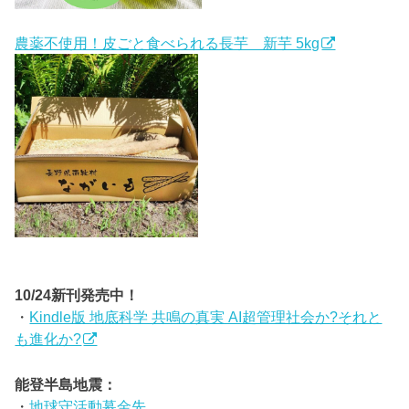
農薬不使用！皮ごと食べられる長芋 新芋 5kg
10/24新刊発売中！
・
Kindle版 地底科学 共鳴の真実 AI超管理社会か?それと
も進化か?
能登半島地震：
・
地球守活動募金先