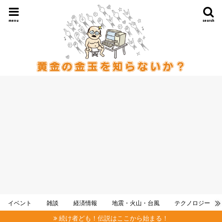
menu
search
イベント
雑談
経済情報
地震・火山・台風
テクノロジー
続け者ども！伝説はここから始まる！