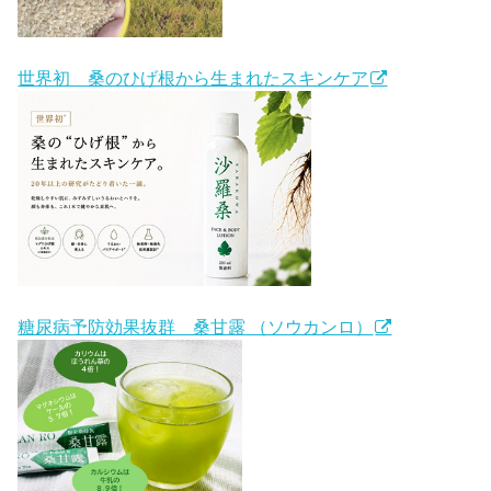
世界初 桑のひげ根から生まれたスキンケア
糖尿病予防効果抜群 桑甘露 （ソウカンロ）