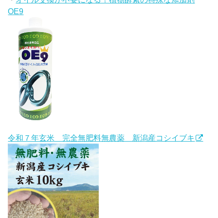
OE9
令和７年玄米 完全無肥料無農薬 新潟産コシイブキ