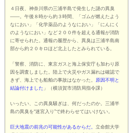
４日夜、神奈川県の三浦半島で発生した謎の異臭
――。午後８時から約３時間、「ゴムが燃えたよう
なにおい」「化学薬品のようなにおい」「にんにく
のようなにおい」など２００件を超える通報が消防
に寄せられた。通報の履歴から、異臭は三浦半島南
部から約２０キロほど北上したとみられている。
「警察、消防に、東京ガスと海上保安庁も加わり原
因を調査しました。陸上で火災やガス漏れは確認で
きず、海上でも船舶の事故はなかった。
原因不明と
結論付けました
」（横須賀市消防局指令課）
いったい、この異臭騒ぎは、何だったのか。三浦半
島の異臭を“迷宮入り”で終わらせてはいけない。
巨大地震の前兆の可能性があるからだ。
立命館大学