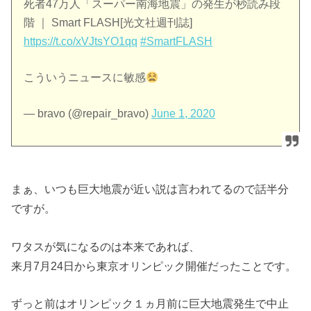
死者47万人「スーパー南海地震」の発生が秒読み段
階 ｜ Smart FLASH[光文社週刊誌]
https://t.co/xVJtsYO1qq
#SmartFLASH
こういうニュースに敏感
— bravo (@repair_bravo)
June 1, 2020
まぁ、いつも巨大地震が近い説は言われてるので話半分
ですが。
ワタスが気になるのは本来であれば、
来月7月24日から東京オリンピック開催だったことです。
ずっと前はオリンピック１ヵ月前に巨大地震発生で中止