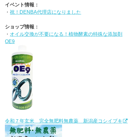
イベント情報：
・
祝！DENBA代理店になりました
ショップ情報：
・
オイル交換が不要になる！植物酵素の特殊な添加剤
OE9
令和７年玄米 完全無肥料無農薬 新潟産コシイブキ