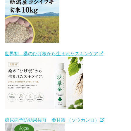
世界初 桑のひげ根から生まれたスキンケア
糖尿病予防効果抜群 桑甘露 （ソウカンロ）