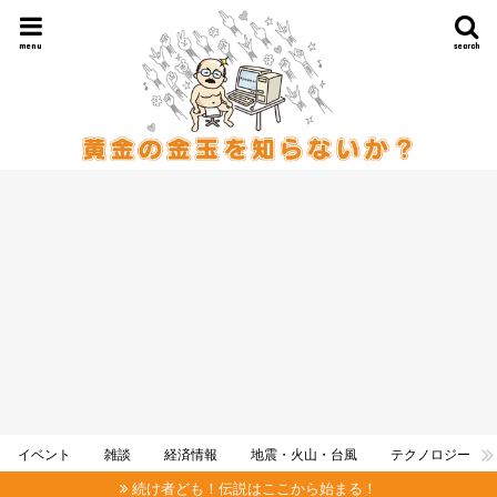
menu
search
イベント
雑談
経済情報
地震・火山・台風
テクノロジー
続け者ども！伝説はここから始まる！