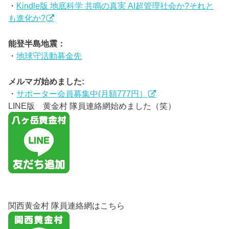
・
Kindle版 地底科学 共鳴の真実 AI超管理社会か?それと
も進化か?
能登半島地震：
・
地球守活動募金先
メルマガ始めました:
・
サポーター会員募集中(月額777円）
LINE版 黄金村 隊員連絡網始めました（笑）
関西黄金村 隊員連絡網はこちら