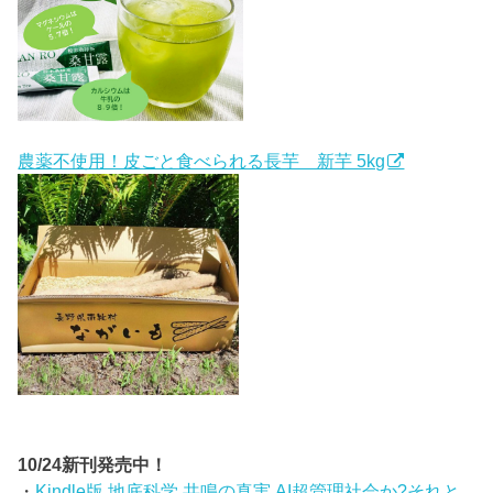
農薬不使用！皮ごと食べられる長芋 新芋 5kg
10/24新刊発売中！
・
Kindle版 地底科学 共鳴の真実 AI超管理社会か?それと