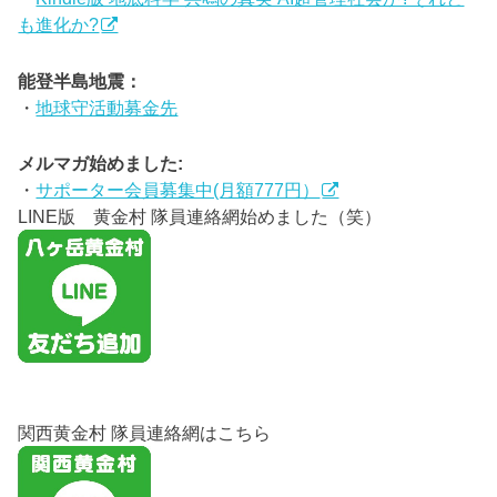
も進化か?
能登半島地震：
・
地球守活動募金先
メルマガ始めました:
・
サポーター会員募集中(月額777円）
LINE版 黄金村 隊員連絡網始めました（笑）
関西黄金村 隊員連絡網はこちら