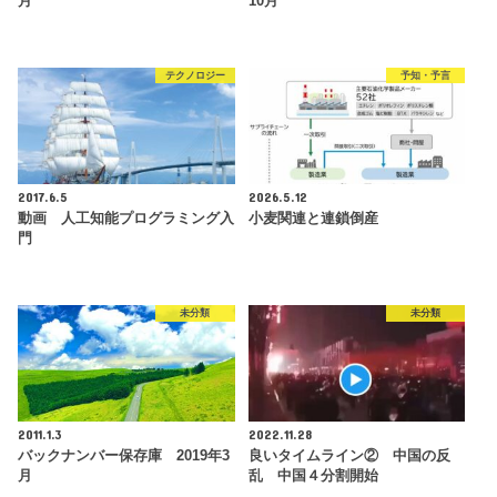
月
10月
テクノロジー
予知・予言
2017.6.5
2026.5.12
動画 人工知能プログラミング入
小麦関連と連鎖倒産
門
未分類
未分類
2011.1.3
2022.11.28
バックナンバー保存庫 2019年3
良いタイムライン② 中国の反
月
乱 中国４分割開始