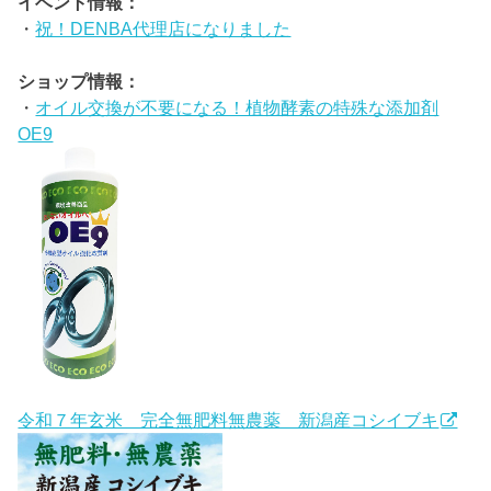
イベント情報：
・
祝！DENBA代理店になりました
ショップ情報：
・
オイル交換が不要になる！植物酵素の特殊な添加剤
OE9
令和７年玄米 完全無肥料無農薬 新潟産コシイブキ