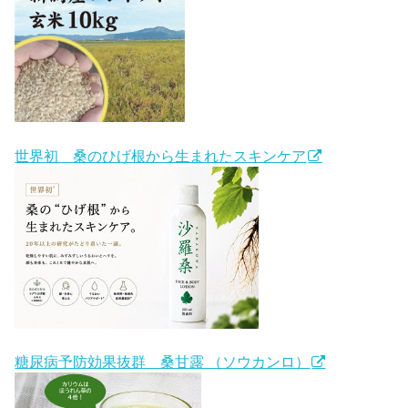
世界初 桑のひげ根から生まれたスキンケア
糖尿病予防効果抜群 桑甘露 （ソウカンロ）