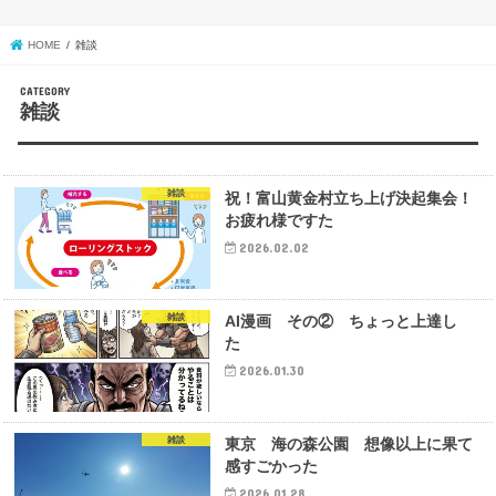
HOME
雑談
雑談
雑談
祝！富山黄金村立ち上げ決起集会！
お疲れ様ですた
2026.02.02
雑談
AI漫画 その② ちょっと上達し
た
2026.01.30
雑談
東京 海の森公園 想像以上に果て
感すごかった
2026.01.28