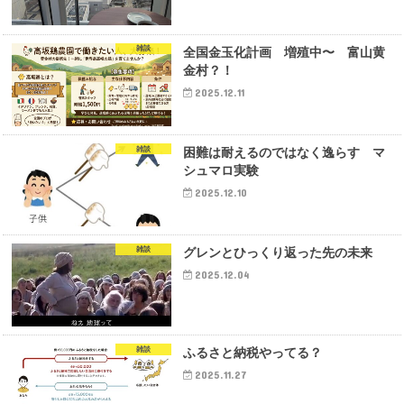
雑談
全国金玉化計画 増殖中〜 富山黄
金村？！
2025.12.11
雑談
困難は耐えるのではなく逸らす マ
シュマロ実験
2025.12.10
雑談
グレンとひっくり返った先の未来
2025.12.04
雑談
ふるさと納税やってる？
2025.11.27