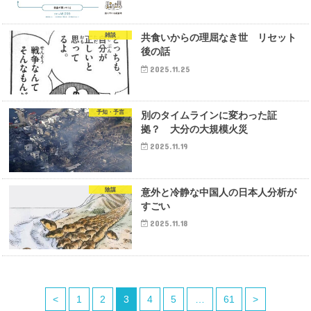
雑談
共食いからの理屈なき世 リセット
後の話
2025.11.25
予知・予言
別のタイムラインに変わった証
拠？ 大分の大規模火災
2025.11.19
陰謀
意外と冷静な中国人の日本人分析が
すごい
2025.11.18
<
1
2
3
4
5
…
61
>