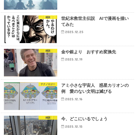
雑談
世紀末救世主伝説 AIで漫画を描い
てみた
2025.12.25
雑談
金や銀より おすすめ変換先
2025.12.19
テクノロジー
アミ小さな宇宙人 惑星カリオンの
例 愛のない文明は滅びる
2025.12.16
雑談
今、どこにいるでしょう
2025.12.15