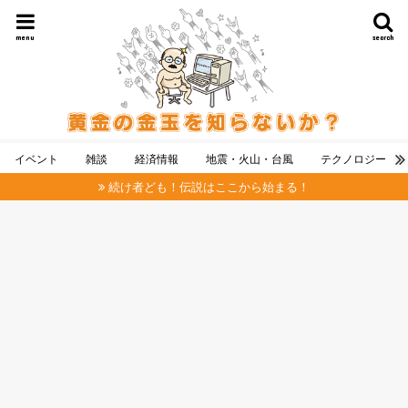
menu
search
イベント
雑談
経済情報
地震・火山・台風
テクノロジー
続け者ども！伝説はここから始まる！