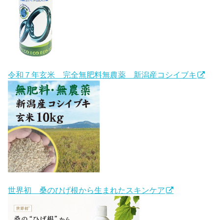
令和７年玄米 完全無肥料無農薬 新潟産コシイブキ
世界初 桑のひげ根から生まれたスキンケア