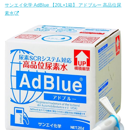
サンエイ化学 AdBlue 【20L×1箱】 アドブルー 高品位尿
素水