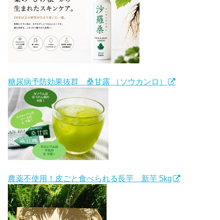
糖尿病予防効果抜群 桑甘露 （ソウカンロ）
農薬不使用！皮ごと食べられる長芋 新芋 5kg