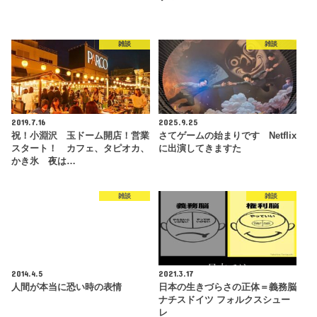
雑談
雑談
2019.7.16
2025.9.25
祝！小淵沢 玉ドーム開店！営業
さてゲームの始まりです Netflix
スタート！ カフェ、タピオカ、
に出演してきますた
かき氷 夜は…
雑談
雑談
2014.4.5
2021.3.17
人間が本当に恐い時の表情
日本の生きづらさの正体＝義務脳
ナチスドイツ フォルクスシュー
レ