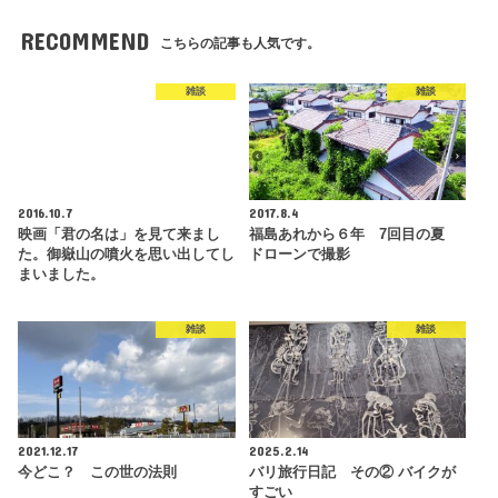
RECOMMEND
こちらの記事も人気です。
雑談
雑談
2016.10.7
2017.8.4
映画「君の名は」を見て来まし
福島あれから６年 7回目の夏
た。御嶽山の噴火を思い出してし
ドローンで撮影
まいました。
雑談
雑談
2021.12.17
2025.2.14
今どこ？ この世の法則
バリ旅行日記 その② バイクが
すごい