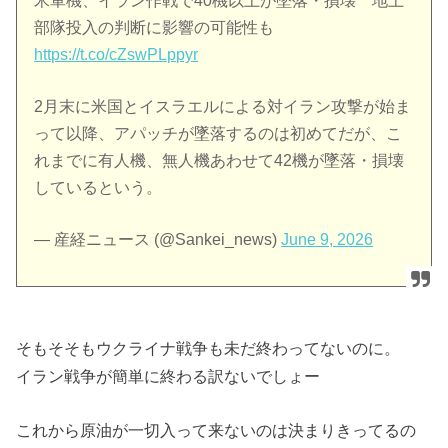
米軍機、イラン作戦で40機以上が墜落・損壊 地上
部隊投入の判断に影響の可能性も
https://t.co/cZswPLppyr
2月末に米国とイスラエルによる対イラン攻撃が始ま
って以降、アパッチが墜落するのは初めてだが、こ
れまでに有人機、無人機あわせて42機が墜落・損壊
しているという。
— 産経ニュース (@Sankei_news)
June 9, 2026
そもそそもウクライナ戦争も未だ終わってないのに。
イラン戦争が簡単に終わる訳ないでしょー
これから原油が一切入って来ないのは決まりきってるの