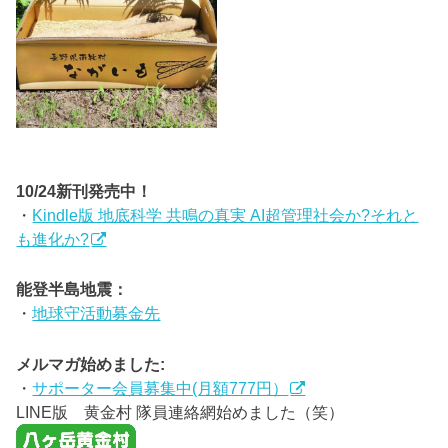
10/24新刊発売中！
・
Kindle版 地底科学 共鳴の真実 AI超管理社会か?それと
も進化か?
能登半島地震：
・
地球守活動募金先
メルマガ始めました:
・
サポーター会員募集中(月額777円）
LINE版 黄金村 隊員連絡網始めました（笑）