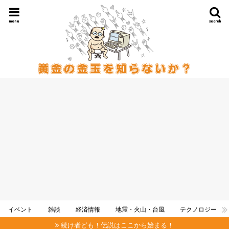
menu
search
イベント
雑談
経済情報
地震・火山・台風
テクノロジー
続け者ども！伝説はここから始まる！