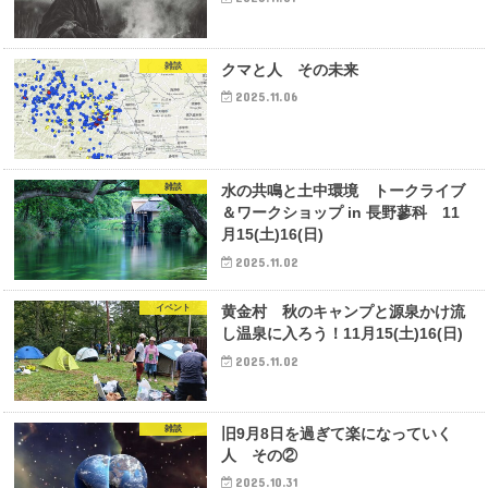
雑談
クマと人 その未来
2025.11.06
雑談
水の共鳴と土中環境 トークライブ
＆ワークショップ in 長野蓼科 11
月15(土)16(日)
2025.11.02
イベント
黄金村 秋のキャンプと源泉かけ流
し温泉に入ろう！11月15(土)16(日)
2025.11.02
雑談
旧9月8日を過ぎて楽になっていく
人 その②
2025.10.31