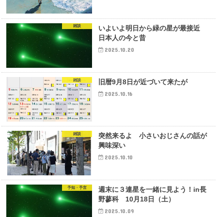
雑談
いよいよ明日から緑の星が最接近
日本人の今と昔
2025.10.20
雑談
旧暦9月8日が近づいて来たが
2025.10.16
雑談
突然来るよ 小さいおじさんの話が
興味深い
2025.10.10
予知・予言
週末に３連星を一緒に見よう！in長
野蓼科 10月18日（土）
2025.10.09