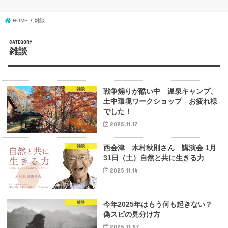
HOME
雑談
雑談
雑談
戦争煽りが酷い中 温泉キャンプ、
土中環境ワークショップ お疲れ様
でした！
2025.11.17
雑談
西会津 木村秋則さん 講演会 1月
31日（土）自然と共に生きる力
2025.11.14
雑談
今年2025年はもう何も起きない？
偽スピの見分け方
2025.11.07