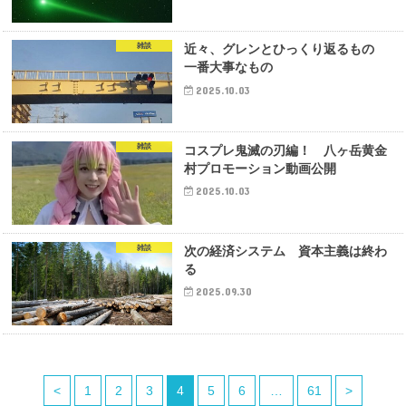
雑談
近々、グレンとひっくり返るもの
一番大事なもの
2025.10.03
雑談
コスプレ鬼滅の刃編！ 八ヶ岳黄金
村プロモーション動画公開
2025.10.03
雑談
次の経済システム 資本主義は終わ
る
2025.09.30
<
1
2
3
4
5
6
…
61
>