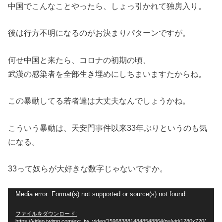
中国でこんなことやったら、しょっ引かれて独房入り。
後は行方不明になるのがお決まりパターンですが。
何せ中国と来たら、コロナの初期の頃、
武漢の感染者を全部生き埋めにしちまいますたからね。
この暴動してる若者達は大丈夫なんでしょうかね。
こういう暴動は、天安門事件以来33年ぶりというのも気
になる。
33って奴らが大好きな数字じゃないですか。
動
Media error: Format(s) not supported or source(s) not found
画
ファイルをダウンロード:
プ
https://video.twimg.com/ext_tw_video/1596838814848548864/pu/vid/1280x720/