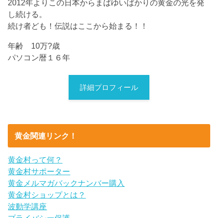
2012年よりこの日本からまばゆいばかりの黄金の光を発
し続ける。
続け者ども！伝説はここから始まる！！
年齢 10万?歳
パソコン暦１６年
詳細プロフィール
黄金関連リンク！
黄金村って何？
黄金村サポーター
黄金メルマガバックナンバー購入
黄金村ショップとは？
波動学講座
プライバシー保護