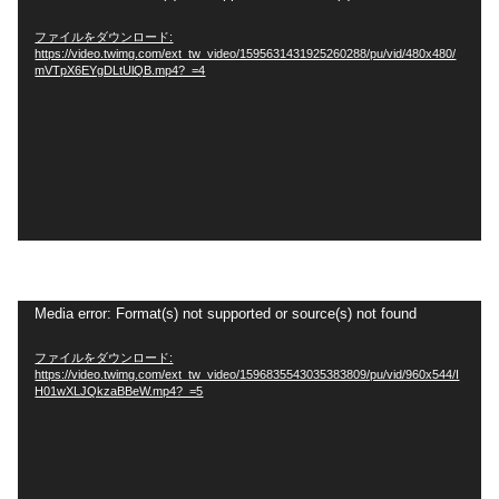
画
ファイルをダウンロード:
プ
https://video.twimg.com/ext_tw_video/1595631431925260288/pu/vid/480x480/
レ
mVTpX6EYgDLtUlQB.mp4?_=4
ー
ヤ
ー
動
Media error: Format(s) not supported or source(s) not found
画
ファイルをダウンロード:
プ
https://video.twimg.com/ext_tw_video/1596835543035383809/pu/vid/960x544/I
レ
H01wXLJQkzaBBeW.mp4?_=5
ー
ヤ
ー