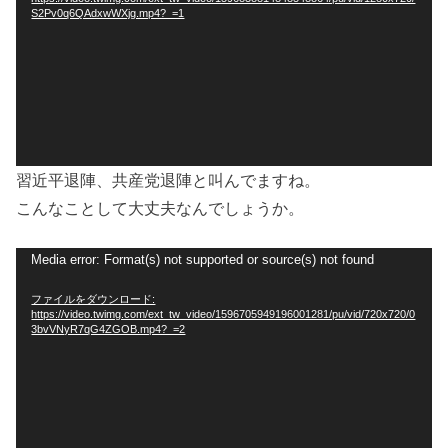
レ
S2Pv0q6QAdxwWXjg.mp4?_=1
ー
ヤ
ー
習近平退陣、共産党退陣と叫んでますね。
こんなことして大丈夫なんでしょうか。
動
Media error: Format(s) not supported or source(s) not found
画
ファイルをダウンロード:
プ
https://video.twimg.com/ext_tw_video/1596705949196001281/pu/vid/720x720/0
レ
3bvVNyR7qG4ZGOB.mp4?_=2
ー
ヤ
ー