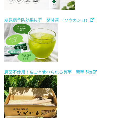
糖尿病予防効果抜群 桑甘露 （ソウカンロ）
農薬不使用！皮ごと食べられる長芋 新芋 5kg