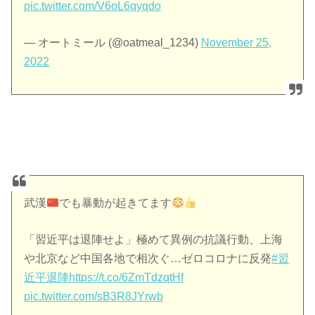
pic.twitter.com/V6oL6qyqdo
— オートミール (@oatmeal_1234)
November 25,
2022
武漢
でも暴動が起きてます
「習近平は退陣せよ」極めて異例の抗議行動、上海
や北京など中国各地で相次ぐ…ゼロコロナに反発
#習
近平退陣
https://t.co/6ZmTdzqtHf
pic.twitter.com/sB3R8JYrwb