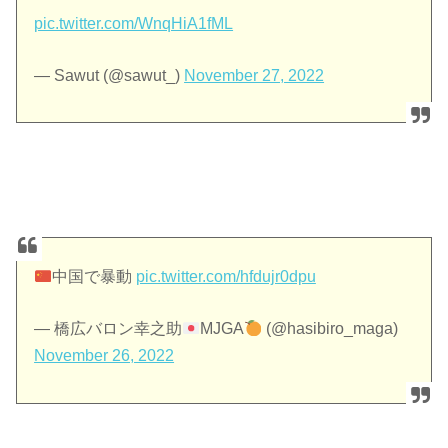
pic.twitter.com/WnqHiA1fML
— Sawut (@sawut_)
November 27, 2022
中国で暴動
pic.twitter.com/hfdujr0dpu
— 橋広バロン幸之助
MJGA
(@hasibiro_maga)
November 26, 2022