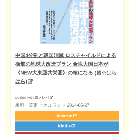
中国4分割と韓国消滅 ロスチャイルドによる
衝撃の地球大改造プラン 金塊大国日本が
《NEW大東亜共栄圏》の核になる (超☆はら
はら)
posted with
ヨメレバ
板垣 英憲 ヒカルランド 2014-05-27
Amazon
Kindle