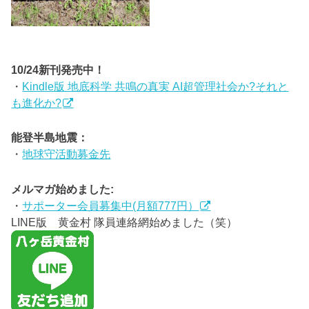
10/24新刊発売中！
・
Kindle版 地底科学 共鳴の真実 AI超管理社会か?それと
も進化か?
能登半島地震：
・
地球守活動募金先
メルマガ始めました:
・
サポーター会員募集中(月額777円）
LINE版 黄金村 隊員連絡網始めました（笑）