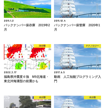
2011.1.2
2011.12.4
バックナンバー保存庫 2019年2
バックナンバー保管庫 2020年1
月
月
未分類
テクノロジー
2022.3.17
2017.6.5
福島県沖震度６強 M9北海道・
動画 人工知能プログラミング入
東北沖海溝型の前震かも
門
未分類
未分類