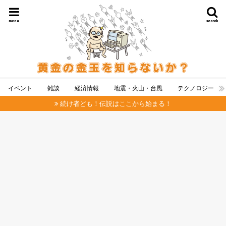
menu
search
イベント
雑談
経済情報
地震・火山・台風
テクノロジー
続け者ども！伝説はここから始まる！