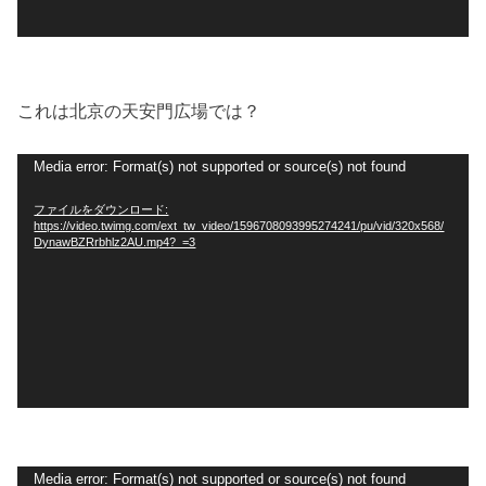
これは北京の天安門広場では？
動
Media error: Format(s) not supported or source(s) not found
画
ファイルをダウンロード:
プ
https://video.twimg.com/ext_tw_video/1596708093995274241/pu/vid/320x568/
レ
DynawBZRrbhlz2AU.mp4?_=3
ー
ヤ
ー
動
Media error: Format(s) not supported or source(s) not found