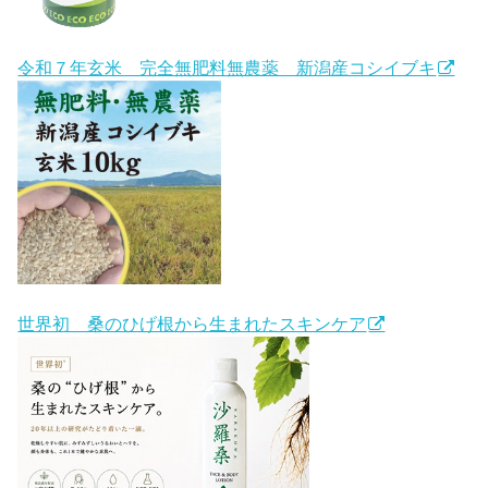
令和７年玄米 完全無肥料無農薬 新潟産コシイブキ
世界初 桑のひげ根から生まれたスキンケア