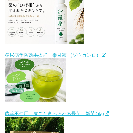
糖尿病予防効果抜群 桑甘露 （ソウカンロ）
農薬不使用！皮ごと食べられる長芋 新芋 5kg