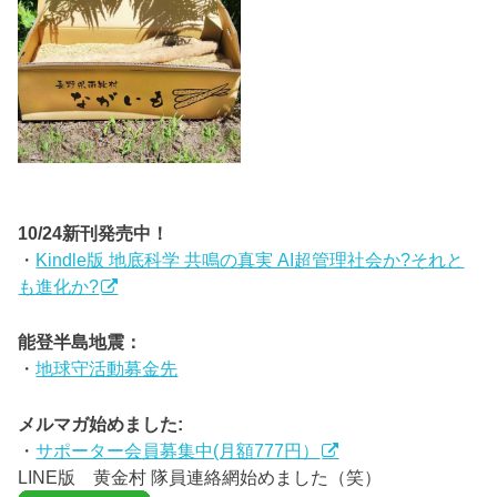
10/24新刊発売中！
・
Kindle版 地底科学 共鳴の真実 AI超管理社会か?それと
も進化か?
能登半島地震：
・
地球守活動募金先
メルマガ始めました:
・
サポーター会員募集中(月額777円）
LINE版 黄金村 隊員連絡網始めました（笑）