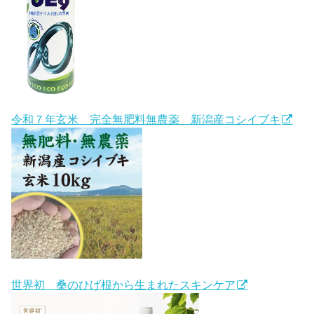
令和７年玄米 完全無肥料無農薬 新潟産コシイブキ
世界初 桑のひげ根から生まれたスキンケア