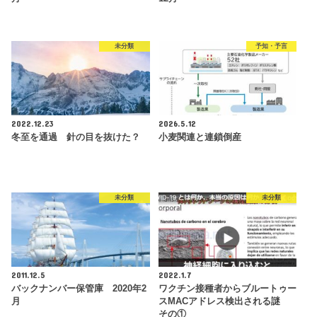
未分類
予知・予言
2022.12.23
2026.5.12
冬至を通過 針の目を抜けた？
小麦関連と連鎖倒産
未分類
未分類
2011.12.5
2022.1.7
バックナンバー保管庫 2020年2
ワクチン接種者からブルートゥー
月
スMACアドレス検出される謎
その①