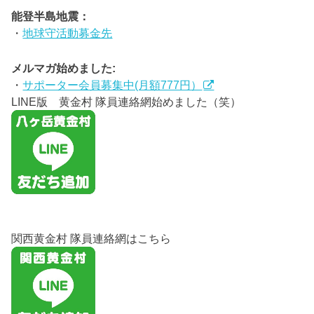
能登半島地震：
・
地球守活動募金先
メルマガ始めました:
・
サポーター会員募集中(月額777円）
LINE版 黄金村 隊員連絡網始めました（笑）
関西黄金村 隊員連絡網はこちら