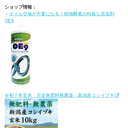
ショップ情報：
・
オイル交換が不要になる！植物酵素の特殊な添加剤
OE9
令和７年玄米 完全無肥料無農薬 新潟産コシイブキ