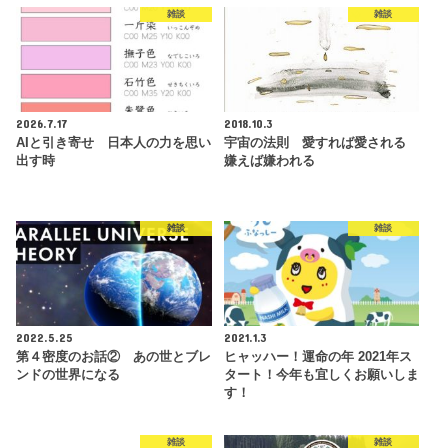
雑談
雑談
2026.7.17
2018.10.3
AIと引き寄せ 日本人の力を思い
宇宙の法則 愛すれば愛される
出す時
嫌えば嫌われる
雑談
雑談
2022.5.25
2021.1.3
第４密度のお話② あの世とブレ
ヒャッハー！運命の年 2021年ス
ンドの世界になる
タート！今年も宜しくお願いしま
す！
雑談
雑談