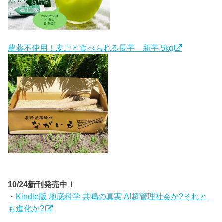
農薬不使用！皮ごと食べられる長芋 新芋 5kg
10/24新刊発売中！
・
Kindle版 地底科学 共鳴の真実 AI超管理社会か?それと
も進化か?