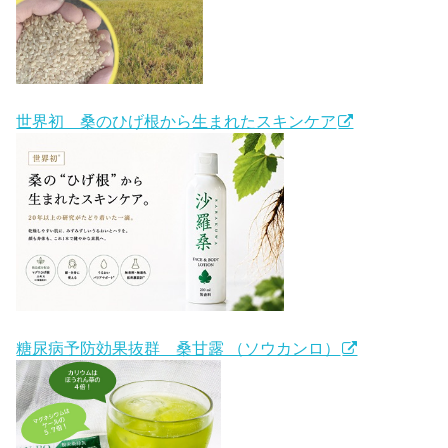
世界初 桑のひげ根から生まれたスキンケア
糖尿病予防効果抜群 桑甘露 （ソウカンロ）