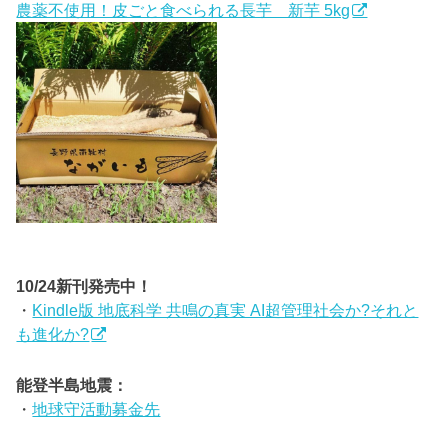
農薬不使用！皮ごと食べられる長芋 新芋 5kg
10/24新刊発売中！
・
Kindle版 地底科学 共鳴の真実 AI超管理社会か?それと
も進化か?
能登半島地震：
・
地球守活動募金先