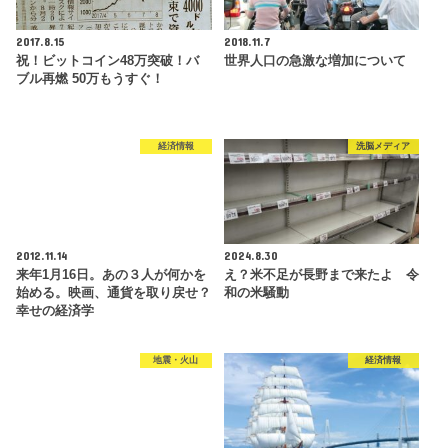
2017.8.15
2018.11.7
祝！ビットコイン48万突破！バ
世界人口の急激な増加について
ブル再燃 50万もうすぐ！
経済情報
洗脳メディア
2012.11.14
2024.8.30
来年1月16日。あの３人が何かを
え？米不足が長野まで来たよ 令
始める。映画、通貨を取り戻せ？
和の米騒動
幸せの経済学
地震・火山
経済情報