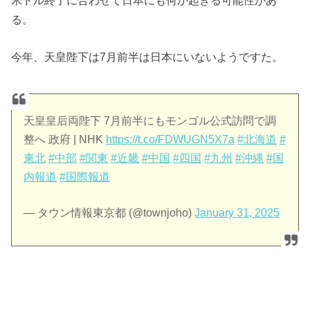
る。
今年、天皇陛下は7月前半は日本にいないようですた。
天皇皇后両陛下 7月前半にもモンゴル公式訪問で調
整へ 政府 | NHK
https://t.co/FDWUGN5X7a
#北海道
#
東北
#中部
#関東
#近畿
#中国
#四国
#九州
#沖縄
#国
内報道
#国際報道
— タウン情報東京都 (@townjoho)
January 31, 2025