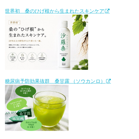
世界初 桑のひげ根から生まれたスキンケア
糖尿病予防効果抜群 桑甘露 （ソウカンロ）