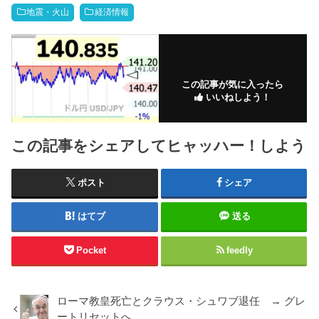
地震・火山
経済情報
この記事が気に入ったら
いいねしよう！
この記事をシェアしてヒャッハー！しよう
ポスト
シェア
はてブ
送る
Pocket
feedly
ローマ教皇死亡とクラウス・シュワブ退任 → グレ
ートリセットへ