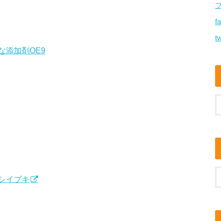
f
tw
添加剤OE9
シイブキ