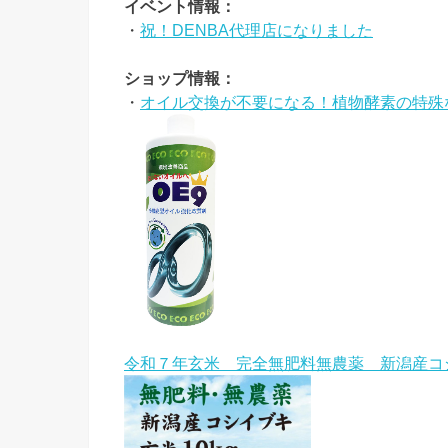
イベント情報：
・
祝！DENBA代理店になりました
ショップ情報：
・
オイル交換が不要になる！植物酵素の特殊な
令和７年玄米 完全無肥料無農薬 新潟産コ