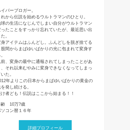
ハイパーブロガー。
これから伝説を始めるウルトラマンのひとり。
地球の生活になじんでしまい自分がウルトラマン
だったことをすっかり忘れていたが、最近思い出
した。
変身アイテムはふんどし。ふんどしを脱ぎ捨てる
と股間からまばゆいばかりの光に包まれて変身す
る。
以前、変身の最中に通報されてしまったことがあ
り、それ以来むやみに変身できなくなってしまっ
ていた。
2012年よりこの日本からまばゆいばかりの黄金の
光を発し続ける。
続け者ども！伝説はここから始まる！！
年齢 10万?歳
パソコン暦１６年
詳細プロフィール