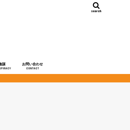
search
陰謀
お問い合わせ
SPIRACY
CONTACT
の歴史
・予言
メディア