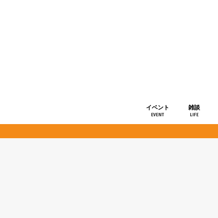
イベント
雑談
EVENT
LIFE
ショップ情
お知らせ