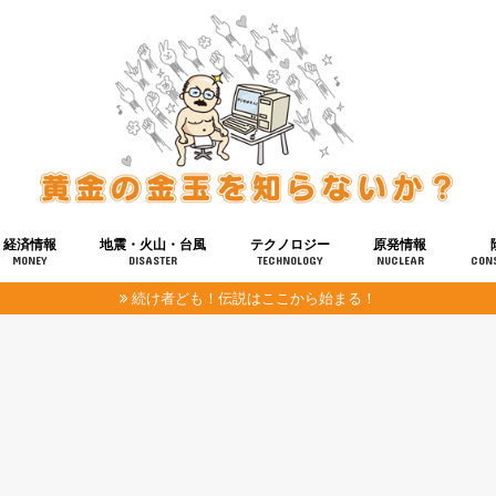
経済情報
地震・火山・台風
テクノロジー
原発情報
MONEY
DISASTER
TECHNOLOGY
NUCLEAR
CON
続け者ども！伝説はここから始まる！
報
健康
宇宙
奴ら
予知
洗脳