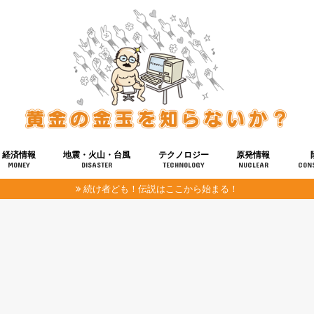
経済情報
地震・火山・台風
テクノロジー
原発情報
MONEY
DISASTER
TECHNOLOGY
NUCLEAR
CON
続け者ども！伝説はここから始まる！
報
健康
宇宙
奴ら
予知
洗脳