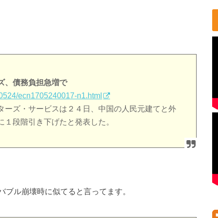
ズ、債務負担急増で
70524/ecn1705240017-n1.html
ターズ・サービスは２４日、中国の人民元建てと外
に１段階引き下げたと発表した。
バブル崩壊時に似てると言ってます。