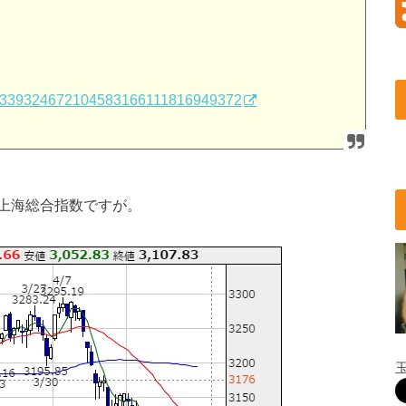
9684339324672104583166111816949372
上海総合指数ですが。