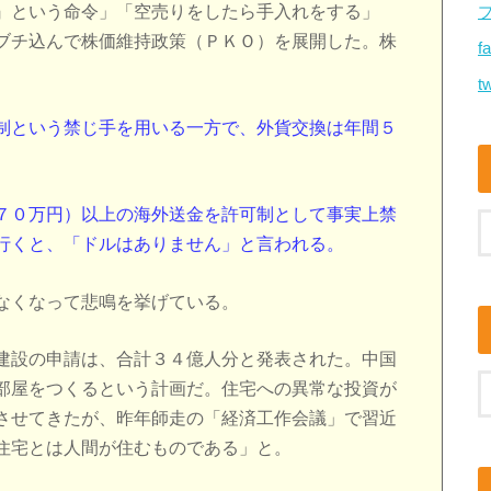
』という命令」「空売りをしたら手入れをする」
ブチ込んで株価維持政策（ＰＫＯ）を展開した。株
f
tw
制という禁じ手を用いる一方で、外貨交換は年間５
。
７０万円）以上の海外送金を許可制として事実上禁
行くと、「ドルはありません」と言われる。
なくなって悲鳴を挙げている。
建設の申請は、合計３４億人分と発表された。中国
部屋をつくるという計画だ。住宅への異常な投資が
させてきたが、昨年師走の「経済工作会議」で習近
住宅とは人間が住むものである」と。