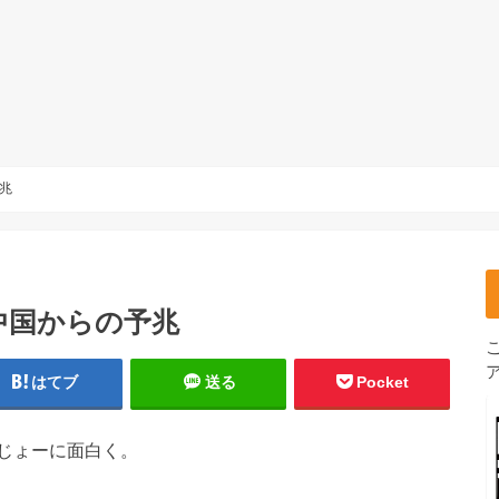
兆
中国からの予兆
はてブ
送る
Pocket
じょーに面白く。