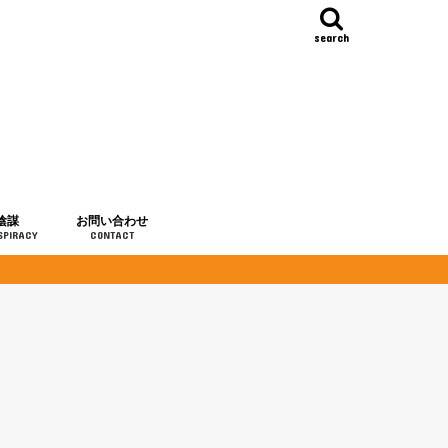
search
陰謀
お問い合わせ
SPIRACY
CONTACT
の歴史
・予言
メディア