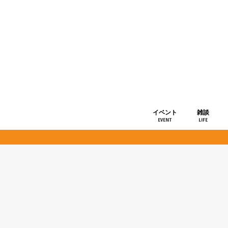
イベント
雑談
EVENT
LIFE
ショップ情
お知らせ