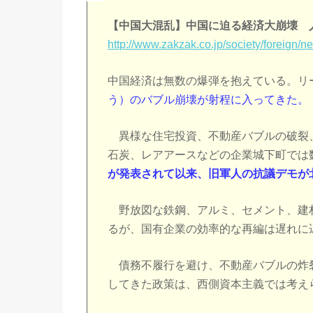
【中国大混乱】中国に迫る経済大崩壊 
http://www.zakzak.co.jp/society/foreig
中国経済は無数の爆弾を抱えている。リ
う）のバブル崩壊が射程に入ってきた。
異様な住宅投資、不動産バブルの破裂
石炭、レアアースなどの企業城下町では
が発表されて以来、旧軍人の抗議デモが
野放図な鉄鋼、アルミ、セメント、建
るが、国有企業の効率的な再編は遅れに
債務不履行を避け、不動産バブルの炸
してきた政策は、西側資本主義では考え