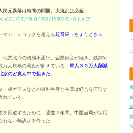
人民元暴落は時間の問題、大混乱は必至
n/news/20170327/frn1703271530002-n1.htm
ーマン・ショックを越える
超弩級（ちょうどきゅ
、地方政府の債務不履行、企業倒産が続き、鉄鋼や
数万人規模の暴動が起きている。
軍人３０万人削減
北京のど真ん中で起きた。
材、板ガラスなどの過剰生産と在庫は経営を圧迫す
遅れている。
裂を回避するために、過去２年間、中国当局が採用
られない無謀さを伴った。