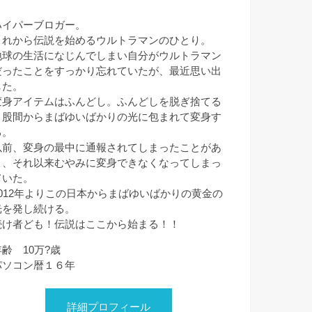
ハイパーブロガー。
これから伝説を始めるウルトラマンのひとり。
地球の生活になじんでしまい自分がウルトラマン
だったことをすっかり忘れていたが、最近思い出
した。
変身アイテムはふんどし。ふんどしを脱ぎ捨てる
と股間からまばゆいばかりの光に包まれて変身す
る。
以前、変身の最中に通報されてしまったことがあ
り、それ以来むやみに変身できなくなってしまっ
ていた。
2012年よりこの日本からまばゆいばかりの黄金の
光を発し続ける。
続け者ども！伝説はここから始まる！！
年齢 10万?歳
パソコン暦１６年
詳細プロフィール