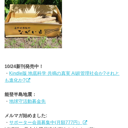
10/24新刊発売中！
・
Kindle版 地底科学 共鳴の真実 AI超管理社会か?それと
も進化か?
能登半島地震：
・
地球守活動募金先
メルマガ始めました:
・
サポーター会員募集中(月額777円）