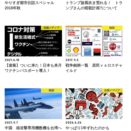
やりすぎ都市伝説スペシャル
トランプ旋風吹き荒れる！ トラ
2018年秋
ンプさんの暗殺計画?について
洗脳メディア
陰謀
2021.6.18
2017.9.5
【速報】ついに来た！日本も来月
戦争銘柄一覧 庶民ｖｓロスチャ
ワクチンパスポート導入！
イルド
陰謀
洗脳メディア
2021.9.7
2026.6.26
中国 核攻撃専用機数機を台湾へ
やっぱり1年ずれたのかも