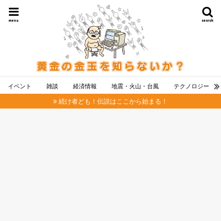
menu
search
イベント
雑談
経済情報
地震・火山・台風
テクノロジー
続け者ども！伝説はここから始まる！