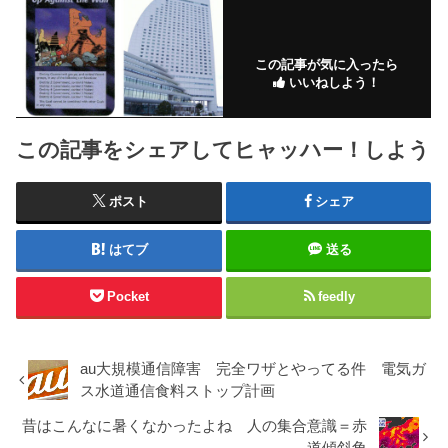
この記事が気に入ったら
いいねしよう！
この記事をシェアしてヒャッハー！しよう
ポスト
シェア
はてブ
送る
Pocket
feedly
au大規模通信障害 完全ワザとやってる件 電気ガ
ス水道通信食料ストップ計画
昔はこんなに暑くなかったよね 人の集合意識＝赤
道傾斜角