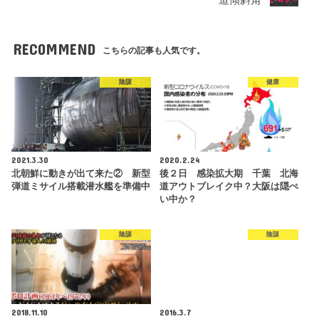
RECOMMEND
こちらの記事も人気です。
陰謀
健康
2021.3.30
2020.2.24
北朝鮮に動きが出て来た② 新型
後２日 感染拡大期 千葉 北海
弾道ミサイル搭載潜水艦を準備中
道アウトブレイク中？大阪は隠ぺ
い中か？
陰謀
陰謀
2018.11.10
2016.3.7