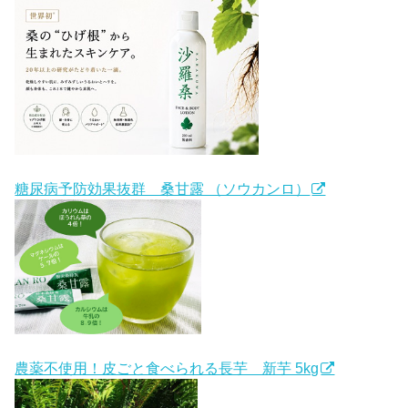
糖尿病予防効果抜群 桑甘露 （ソウカンロ）
農薬不使用！皮ごと食べられる長芋 新芋 5kg