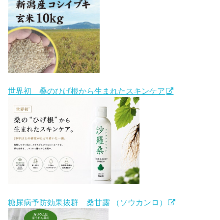
世界初 桑のひげ根から生まれたスキンケア
糖尿病予防効果抜群 桑甘露 （ソウカンロ）