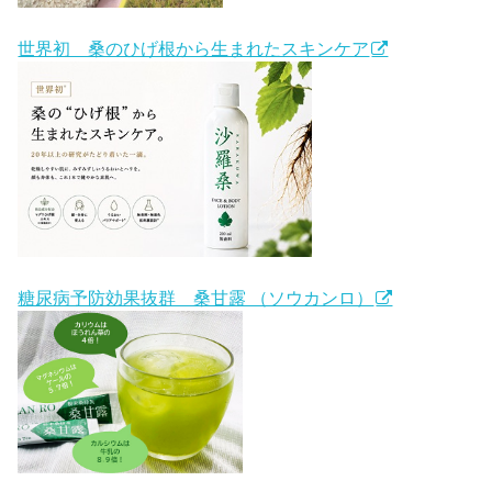
世界初 桑のひげ根から生まれたスキンケア
糖尿病予防効果抜群 桑甘露 （ソウカンロ）