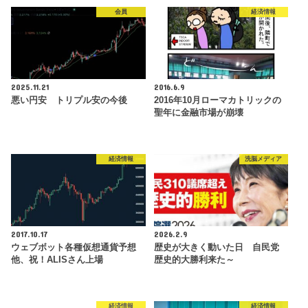
会員
経済情報
2025.11.21
2016.6.9
悪い円安 トリプル安の今後
2016年10月ローマカトリックの
聖年に金融市場が崩壊
経済情報
洗脳メディア
2017.10.17
2026.2.9
ウェブボット各種仮想通貨予想
歴史が大きく動いた日 自民党
他、祝！ALISさん上場
歴史的大勝利来た～
経済情報
経済情報