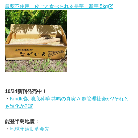
農薬不使用！皮ごと食べられる長芋 新芋 5kg
10/24新刊発売中！
・
Kindle版 地底科学 共鳴の真実 AI超管理社会か?それと
も進化か?
能登半島地震：
・
地球守活動募金先