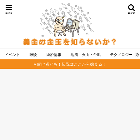
menu
search
イベント
雑談
経済情報
地震・火山・台風
テクノロジー
続け者ども！伝説はここから始まる！