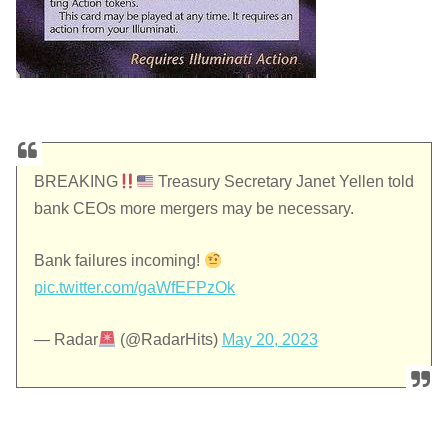
BREAKING
Treasury Secretary Janet Yellen told
bank CEOs more mergers may be necessary.
Bank failures incoming!
pic.twitter.com/gaWfEFPzOk
— Radar
(@RadarHits)
May 20, 2023