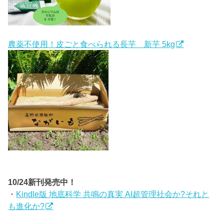
農薬不使用！皮ごと食べられる長芋 新芋 5kg
10/24新刊発売中！
・
Kindle版 地底科学 共鳴の真実 AI超管理社会か?それと
も進化か?