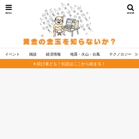
menu
search
イベント
雑談
経済情報
地震・火山・台風
テクノロジー
続け者ども！伝説はここから始まる！