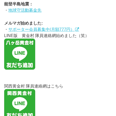
能登半島地震：
・
地球守活動募金先
メルマガ始めました:
・
サポーター会員募集中(月額777円）
LINE版 黄金村 隊員連絡網始めました（笑）
関西黄金村 隊員連絡網はこちら