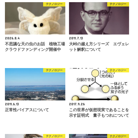
テクノロジー
テクノロジー
2026.8.4
2011.7.13
不思議な天の虫のお話 植物工場
大峠の越え方シリーズ エヴェレ
クラウドファンディング開催中
ット解釈について
テクノロジー
テクノロジー
2011.6.13
2017.9.26
正常性バイアスについて
この世界が仮想現実であることを
示す証明式 量子もつれについて
テクノロジー
テクノロジー