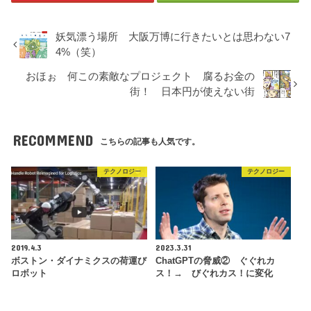
妖気漂う場所 大阪万博に行きたいとは思わない7
4%（笑）
おほぉ 何この素敵なプロジェクト 腐るお金の
街！ 日本円が使えない街
RECOMMEND
こちらの記事も人気です。
テクノロジー
テクノロジー
2019.4.3
2023.3.31
ボストン・ダイナミクスの荷運び
ChatGPTの脅威② ぐぐれカ
ロボット
ス！→ びぐれカス！に変化