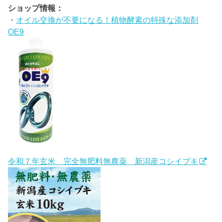
ショップ情報：
・
オイル交換が不要になる！植物酵素の特殊な添加剤
OE9
令和７年玄米 完全無肥料無農薬 新潟産コシイブキ