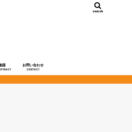
search
陰謀
お問い合わせ
SPIRACY
CONTACT
の歴史
・予言
メディア