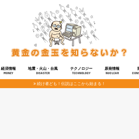
経済情報
地震・火山・台風
テクノロジー
原発情報
MONEY
DISASTER
TECHNOLOGY
NUCLEAR
CON
続け者ども！伝説はここから始まる！
報
健康
宇宙
奴ら
予知
洗脳