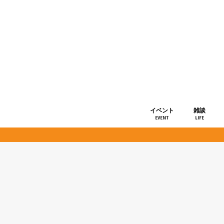
イベント
雑談
EVENT
LIFE
ショップ情
お知らせ