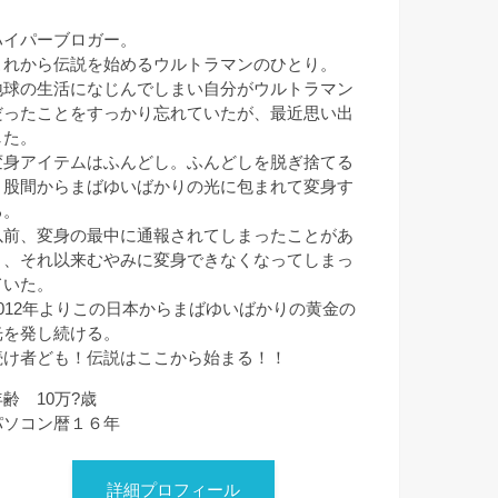
ハイパーブロガー。
これから伝説を始めるウルトラマンのひとり。
地球の生活になじんでしまい自分がウルトラマン
だったことをすっかり忘れていたが、最近思い出
した。
変身アイテムはふんどし。ふんどしを脱ぎ捨てる
と股間からまばゆいばかりの光に包まれて変身す
る。
以前、変身の最中に通報されてしまったことがあ
り、それ以来むやみに変身できなくなってしまっ
ていた。
2012年よりこの日本からまばゆいばかりの黄金の
光を発し続ける。
続け者ども！伝説はここから始まる！！
年齢 10万?歳
パソコン暦１６年
詳細プロフィール