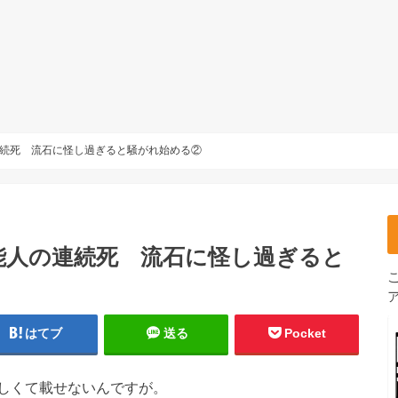
続死 流石に怪し過ぎると騒がれ始める②
能人の連続死 流石に怪し過ぎると
はてブ
送る
Pocket
しくて載せないんですが。