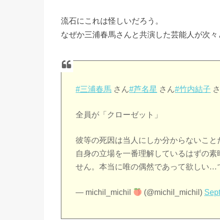
流石にこれは怪しいだろう。
なぜか三浦春馬さんと共演した芸能人が次々
#三浦春馬
さん
#芦名星
さん
#竹内結子
さ
全員が「クローゼット」
彼等の死因は当人にしか分からないこと
自身の立場を一番理解しているはずの素
せん。本当に唯の偶然であって欲しい…
— michil_michil
(@michil_michil)
Sept