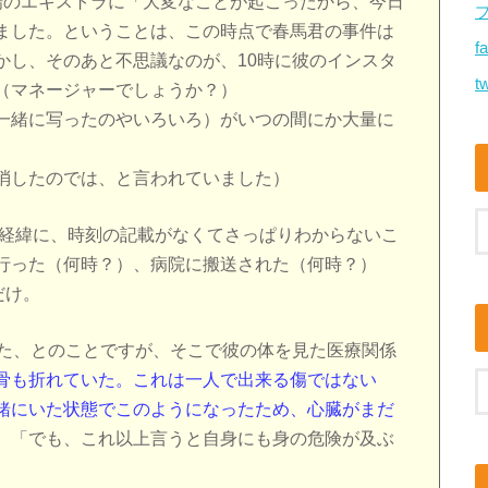
場のエキストラに「大変なことが起こったから、今日
ました。ということは、この時点で春馬君の事件は
f
かし、そのあと不思議なのが、10時に彼のインスタ
tw
（マネージャーでしょうか？）
一緒に写ったのやいろいろ）がいつの間にか大量に
消したのでは、と言われていました）
の経緯に、時刻の記載がなくてさっぱりわからないこ
に行った（何時？）、病院に搬送された（何時？）
だけ。
れた、とのことですが、そこで彼の体を見た医療関係
骨も折れていた。これは一人で出来る傷ではない
緒にいた状態でこのようになったため、心臓がまだ
。
「でも、これ以上言うと自身にも身の危険が及ぶ