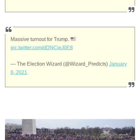
Massive turnout for Trump.
pic.twitter.com/dDNCieJ0E8
— The Election Wizard (@Wizard_Predicts)
January
6, 2021