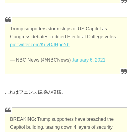
Trump supporters storm steps of US Capitol as
Congress debates certified Electoral College votes.
pic.twitter.com/KuvDJHpoYb
— NBC News (@NBCNews)
January 6, 2021
これはフェンス破壊の模様。
BREAKING: Trump supporters have breached the
Capitol building, tearing down 4 layers of security