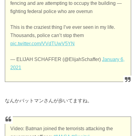
fencing and are attempting to occupy the building —
fighting federal police who are overrun
This is the craziest thing I’ve ever seen in my life.
Thousands, police can’t stop them
pic.twitter.com/VVdTUwV5YN
— ELIJAH SCHAFFER (@ElijahSchaffer)
January 6,
2021
なんかバットマンさんが歩いてますね。
Video: Batman joined the terrorists attacking the