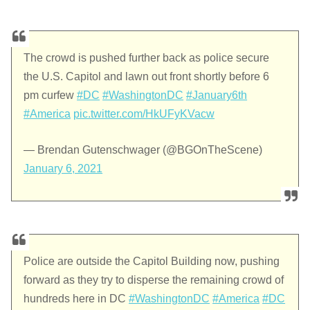
The crowd is pushed further back as police secure
the U.S. Capitol and lawn out front shortly before 6
pm curfew
#DC
#WashingtonDC
#January6th
#America
pic.twitter.com/HkUFyKVacw
— Brendan Gutenschwager (@BGOnTheScene)
January 6, 2021
Police are outside the Capitol Building now, pushing
forward as they try to disperse the remaining crowd of
hundreds here in DC
#WashingtonDC
#America
#DC