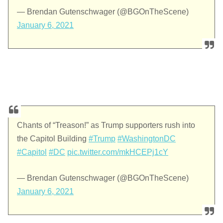
— Brendan Gutenschwager (@BGOnTheScene)
January 6, 2021
Chants of “Treason!” as Trump supporters rush into
the Capitol Building
#Trump
#WashingtonDC
#Capitol
#DC
pic.twitter.com/mkHCEPj1cY
— Brendan Gutenschwager (@BGOnTheScene)
January 6, 2021