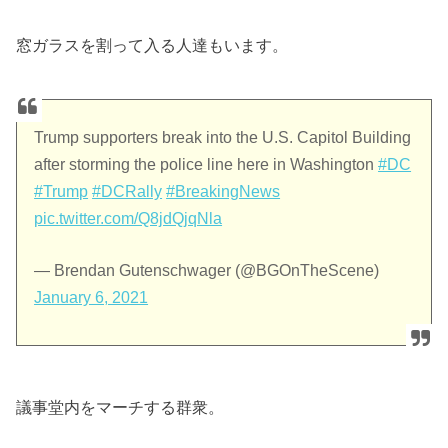
窓ガラスを割って入る人達もいます。
Trump supporters break into the U.S. Capitol Building
after storming the police line here in Washington
#DC
#Trump
#DCRally
#BreakingNews
pic.twitter.com/Q8jdQjqNla
— Brendan Gutenschwager (@BGOnTheScene)
January 6, 2021
議事堂内をマーチする群衆。