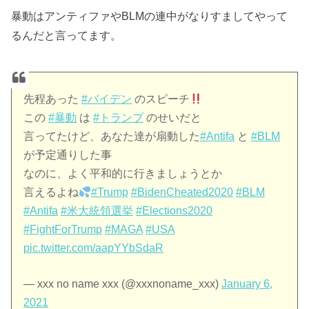
暴動はアンティファやBLMの連中がなりすましてやって
るんだと言ってます。
先程あった
#バイデン
のスピーチ
この
#暴動
は
#トランプ
のせいだと
言ってたけど、あなた達が扇動した
#Antifa
と
#BLM
が予定通りした事
なのに、よく平和的に行きましょうとか
言えるよね
#Trump
#BidenCheated2020
#BLM
#Antifa
#米大統領選挙
#Elections2020
#FightForTrump
#MAGA
#USA
pic.twitter.com/aapYYbSdaR
— xxx no name xxx (@xxxnoname_xxx)
January 6,
2021