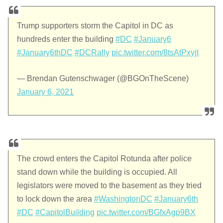
Trump supporters storm the Capitol in DC as
hundreds enter the building
#DC
#January6
#January6thDC
#DCRally
pic.twitter.com/8tsAtPxyjt
— Brendan Gutenschwager (@BGOnTheScene)
January 6, 2021
The crowd enters the Capitol Rotunda after police
stand down while the building is occupied. All
legislators were moved to the basement as they tried
to lock down the area
#WashingtonDC
#January6th
#DC
#CapitolBuilding
pic.twitter.com/BGfxAgp9BX