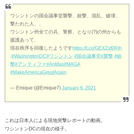
ワシントンの国会議事堂襲撃、銃撃、混乱、破壊、
撃たれた人、、
ワシントン州全ての兵、警察、となり(?)の州からも
援護あって、
現在秩序を回復したようです
https://t.co/GEXZxf0Rjh
.
#WashingtonDC
#ワシントン
#国会議事堂
#襲撃
#銃
撃
#アンティファ
#Antifas
#MAGA
#MakeAmericaGreatAgain
— Emique (@Emique7)
January 6, 2021
これは日本人による現地突撃レポートの動画。
ワシントンDCの現在の様子。