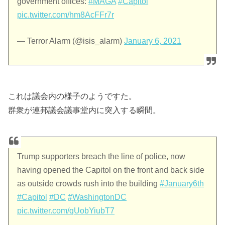
government offices:
#MAGA
#Capitol
pic.twitter.com/hm8AcFFr7r
— Terror Alarm (@isis_alarm)
January 6, 2021
これは議会内の様子のようですた。
群衆が連邦議会議事堂内に突入する瞬間。
Trump supporters breach the line of police, now
having opened the Capitol on the front and back side
as outside crowds rush into the building
#January6th
#Capitol
#DC
#WashingtonDC
pic.twitter.com/qUobYiubT7