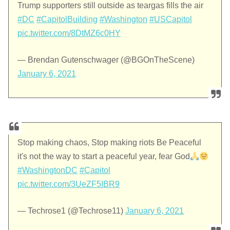
Trump supporters still outside as teargas fills the air
#DC
#CapitolBuilding
#Washington
#USCapitol
pic.twitter.com/8DtMZ6c0HY
— Brendan Gutenschwager (@BGOnTheScene)
January 6, 2021
Stop making chaos, Stop making riots Be Peaceful
it's not the way to start a peaceful year, fear God
#WashingtonDC
#Capitol
pic.twitter.com/3UeZF5IBR9
— Techrose1 (@Techrose11)
January 6, 2021