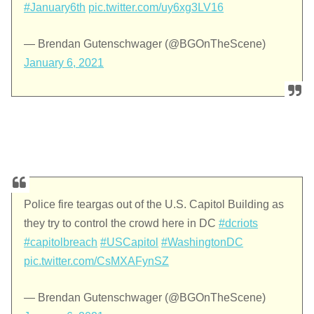
#January6th
pic.twitter.com/uy6xg3LV16
— Brendan Gutenschwager (@BGOnTheScene)
January 6, 2021
Police fire teargas out of the U.S. Capitol Building as
they try to control the crowd here in DC
#dcriots
#capitolbreach
#USCapitol
#WashingtonDC
pic.twitter.com/CsMXAFynSZ
— Brendan Gutenschwager (@BGOnTheScene)