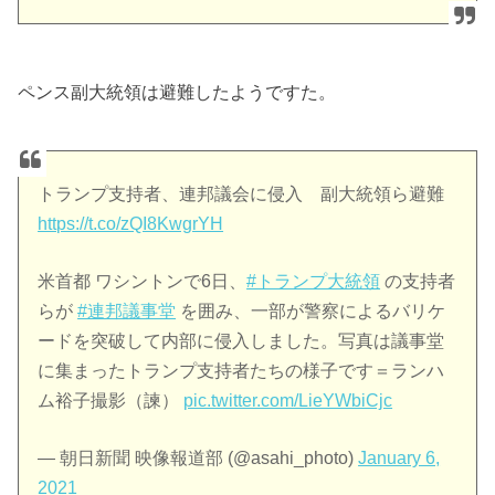
ペンス副大統領は避難したようですた。
トランプ支持者、連邦議会に侵入 副大統領ら避難
https://t.co/zQI8KwgrYH
米首都 ワシントンで6日、
#トランプ大統領
の支持者
らが
#連邦議事堂
を囲み、一部が警察によるバリケ
ードを突破して内部に侵入しました。写真は議事堂
に集まったトランプ支持者たちの様子です＝ランハ
ム裕子撮影（諫）
pic.twitter.com/LieYWbiCjc
— 朝日新聞 映像報道部 (@asahi_photo)
January 6,
2021