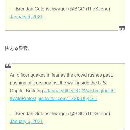
— Brendan Gutenschwager (@BGOnTheScene)
January 6, 2021
怯える警官。
An officer quakes in fear as the crowd rushes past,
pushing officers against the wall inside the U.S.
Capitol Building
#January6th
#DC
#WashingtonDC
#WildProtest
pic.twitter.com/TSXI3UQLSH
— Brendan Gutenschwager (@BGOnTheScene)
January 6, 2021