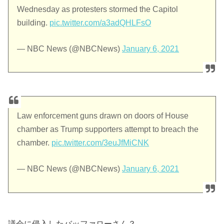
Wednesday as protesters stormed the Capitol
building.
pic.twitter.com/a3adQHLFsO
— NBC News (@NBCNews)
January 6, 2021
Law enforcement guns drawn on doors of House
chamber as Trump supporters attempt to breach the
chamber.
pic.twitter.com/3euJfMiCNK
— NBC News (@NBCNews)
January 6, 2021
議会に侵入したバッファローさん？