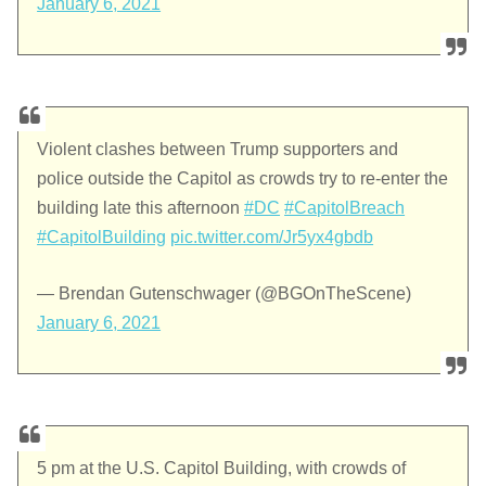
January 6, 2021
Violent clashes between Trump supporters and
police outside the Capitol as crowds try to re-enter the
building late this afternoon
#DC
#CapitolBreach
#CapitolBuilding
pic.twitter.com/Jr5yx4gbdb
— Brendan Gutenschwager (@BGOnTheScene)
January 6, 2021
5 pm at the U.S. Capitol Building, with crowds of