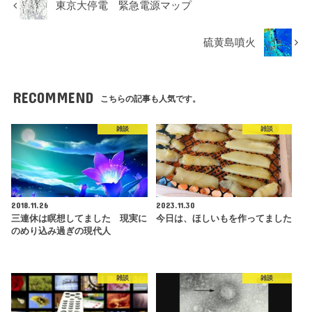
東京大停電 緊急電源マップ
硫黄島噴火
RECOMMEND
こちらの記事も人気です。
雑談
雑談
2018.11.26
2023.11.30
三連休は瞑想してました 現実に
今日は、ほしいもを作ってました
のめり込み過ぎの現代人
雑談
雑談