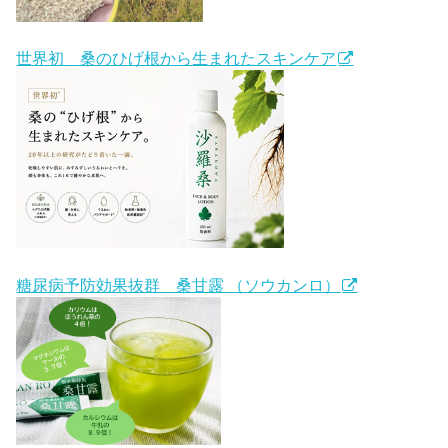
世界初 桑のひげ根から生まれたスキンケア
糖尿病予防効果抜群 桑甘露 （ソウカンロ）