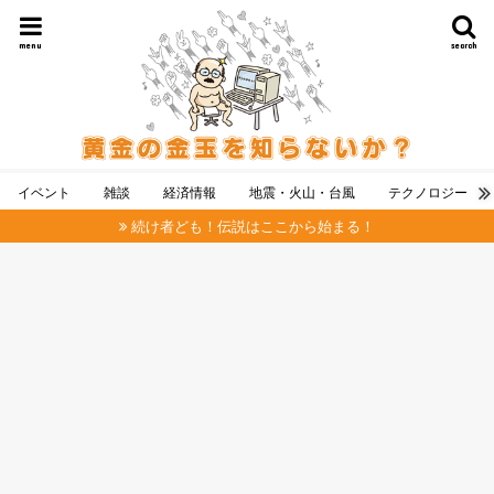
menu
search
イベント
雑談
経済情報
地震・火山・台風
テクノロジー
続け者ども！伝説はここから始まる！