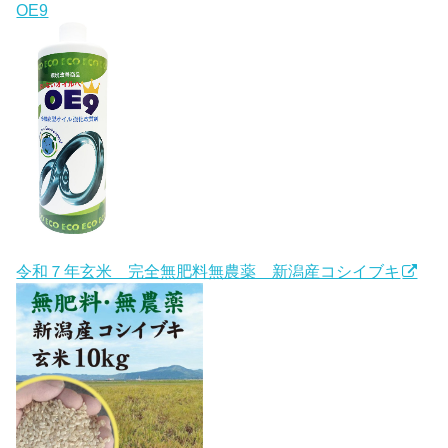
OE9
令和７年玄米 完全無肥料無農薬 新潟産コシイブキ