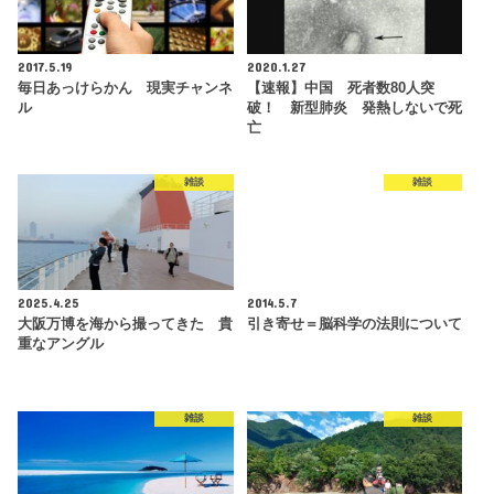
2017.5.19
2020.1.27
毎日あっけらかん 現実チャンネ
【速報】中国 死者数80人突
ル
破！ 新型肺炎 発熱しないで死
亡
雑談
雑談
2025.4.25
2014.5.7
大阪万博を海から撮ってきた 貴
引き寄せ＝脳科学の法則について
重なアングル
雑談
雑談