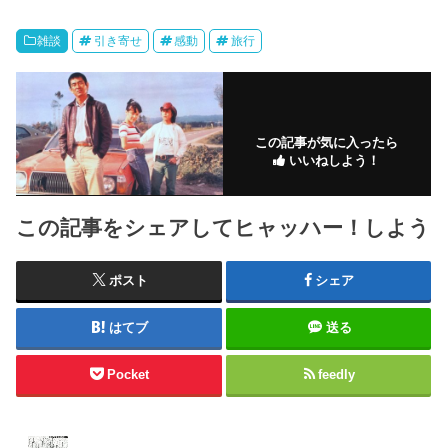
雑談
引き寄せ
感動
旅行
この記事が気に入ったら
いいねしよう！
この記事をシェアしてヒャッハー！しよう
ポスト
シェア
はてブ
送る
Pocket
feedly