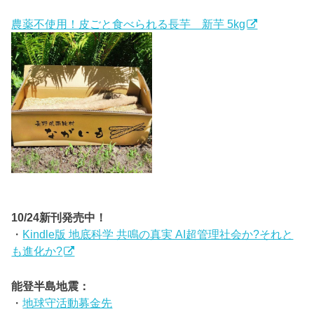
農薬不使用！皮ごと食べられる長芋 新芋 5kg
10/24新刊発売中！
・
Kindle版 地底科学 共鳴の真実 AI超管理社会か?それと
も進化か?
能登半島地震：
・
地球守活動募金先